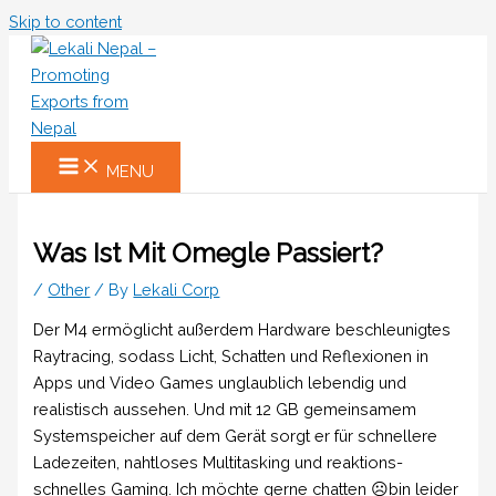
Skip to content
MENU
Was Ist Mit Omegle Passiert?
/
Other
/ By
Lekali Corp
Der M4 ermög­licht außer­dem Hard­ware be­schleunigtes
Raytracing, sodass Licht, Schatten und Refle­xionen in
Apps und Video Games unglaub­lich lebendig und
realistisch aus­sehen. Und mit 12 GB gemein­samem
System­speicher auf dem Gerät sorgt er für schnel­lere
Lade­zeiten, nahtloses Multi­tasking und reaktions­
schnelles Gaming. Ich möchte gerne chatten ☹️bin leider