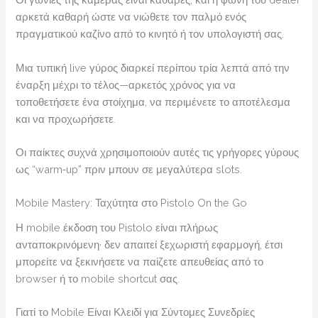
αρκετά καθαρή ώστε να νιώθετε τον παλμό ενός
πραγματικού καζίνο από το κινητό ή τον υπολογιστή σας.
Μια τυπική live γύρος διαρκεί περίπου τρία λεπτά από την
έναρξη μέχρι το τέλος—αρκετός χρόνος για να
τοποθετήσετε ένα στοίχημα, να περιμένετε το αποτέλεσμα
και να προχωρήσετε.
Οι παίκτες συχνά χρησιμοποιούν αυτές τις γρήγορες γύρους
ως “warm‑up” πριν μπουν σε μεγαλύτερα slots.
Mobile Mastery: Ταχύτητα στο Pistolo On the Go
Η mobile έκδοση του Pistolo είναι πλήρως
ανταποκρινόμενη· δεν απαιτεί ξεχωριστή εφαρμογή, έτσι
μπορείτε να ξεκινήσετε να παίζετε απευθείας από το
browser ή το mobile shortcut σας.
Γιατί το Mobile Είναι Κλειδί για Σύντομες Συνεδρίες