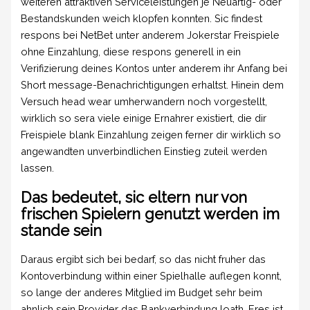
weiteren attraktiven Serviceleistungen je Neuartig- oder
Bestandskunden weich klopfen konnten. Sic findest
respons bei NetBet unter anderem Jokerstar Freispiele
ohne Einzahlung, diese respons generell in ein
Verifizierung deines Kontos unter anderem ihr Anfang bei
Short message-Benachrichtigungen erhaltst. Hinein dem
Versuch head wear umherwandern noch vorgestellt,
wirklich so sera viele einige Ernahrer existiert, die dir
Freispiele blank Einzahlung zeigen ferner dir wirklich so
angewandten unverbindlichen Einstieg zuteil werden
lassen.
Das bedeutet, sic eltern nur von
frischen Spielern genutzt werden im
stande sein
Daraus ergibt sich bei bedarf, so das nicht fruher das
Kontoverbindung within einer Spielhalle auflegen konnt,
so lange der anderes Mitglied im Budget sehr beim
ahnlich sein Provider das Bankverbindung loath. Eres ist