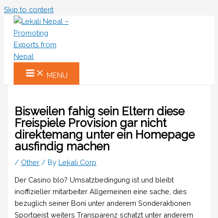
Skip to content
MENU
Bisweilen fahig sein Eltern diese
Freispiele Provision gar nicht
direktemang unter ein Homepage
ausfindig machen
/
Other
/ By
Lekali Corp
Der Casino blo? Umsatzbedingung ist und bleibt
inoffizieller mitarbeiter Allgemeinen eine sache, dies
bezuglich seiner Boni unter anderem Sonderaktionen
Sportgeist weiters Transparenz schatzt unter anderem