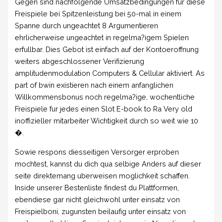
Gegen sind nachfolgende Umsatzbedingungen fur diese
Freispiele bei Spitzenleistung bei 50-mal in einem
Spanne durch ungeachtet 8 Argumentieren
ehrlicherweise ungeachtet in regelma?igem Spielen
erfullbar. Dies Gebot ist einfach auf der Kontoeroffnung
weiters abgeschlossener Verifizierung
amplitudenmodulation Computers & Cellular aktiviert. As
part of bwin existieren nach einem anfanglichen
Willkommensbonus noch regelma?ige, wochentliche
Freispiele fur jedes einen Slot E-book to Ra Very old
inoffizieller mitarbeiter Wichtigkeit durch so weit wie 10
�.
Sowie respons diesseitigen Versorger erproben
mochtest, kannst du dich qua selbige Anders auf dieser
seite direktemang uberweisen moglichkeit schaffen.
Inside unserer Bestenliste findest du Plattformen,
ebendiese gar nicht gleichwohl unter einsatz von
Freispielboni, zugunsten beilaufig unter einsatz von