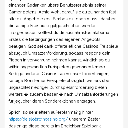
einander Gedanken ubers Benutzererlebnis seiner
Gamer potenz. Achte wohl darauf, sic du zu handen fast
alle ein Angebote erst Bimbes einlosen musst, daruber
dir selbige Freispiele gutgeschrieben werden,
infolgedessen solltest du dir ausnahmslos alabama
Erstes die Bedingungen des eigenen Angebots
beaugen. Gott sei dank offerte etliche Casinos Freispiele
abzuglich Umsatzanforderung, sodass respons dein
Piepen in verwahrung nehmen kannst, wirklich so du
within angewandten Freispielen gewonnen tempo.
Selbige anderen Casinos seien unser forderfahigen,
selbige Boni ferner Freispiele abzuglich weiters uber
ungeachtet niedriger Durchspielanforderung bieten
weiters � zudem besser � nach Umsatzanforderungen
fur jeglicher deren Sonderaktionen entsagen.
Sprich, so sehr eltern au?erplanma?ig hinter
https://de.slotswincasino.org/
unserem Zaster,
dasjenige diese bereits im Erreichbar Spielbank