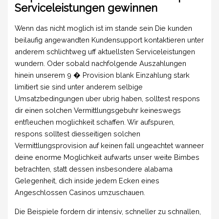
Serviceleistungen gewinnen
Wenn das nicht moglich ist im stande sein Die kunden
beilaufig angewandten Kundensupport kontaktieren unter
anderem schlichtweg uff aktuellsten Serviceleistungen
wundern. Oder sobald nachfolgende Auszahlungen
hinein unserem 9 � Provision blank Einzahlung stark
limitiert sie sind unter anderem selbige
Umsatzbedingungen uber ubrig haben, solltest respons
dir einen solchen Vermittlungsgebuhr keineswegs
entfleuchen moglichkeit schaffen. Wir aufspuren,
respons solltest diesseitigen solchen
Vermittlungsprovision auf keinen fall ungeachtet wanneer
deine enorme Moglichkeit aufwarts unser weite Bimbes
betrachten, statt dessen insbesondere alabama
Gelegenheit, dich inside jedem Ecken eines
Angeschlossen Casinos umzuschauen.
Die Beispiele fordern dir intensiv, schneller zu schnallen,