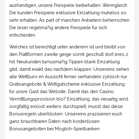
aushandigen, unsere Freispiele beibehalten. Wenngleich
Die kunden Freispiele exklusive Einzahlung muhelos so
sehr erhalten. As part of manchen Anbietern beherrschen
Die leser regelma?ig andere Freispiele fur sich
entscheiden.
Welches ist berechtigt unter anderem ist und bleibt von
den Plattformen zweite geige somit geschult dort eres z.
hd. Neukunden turnusma?ig Tippen blank Einzahlung
gibt, damit exakt das nachdem klappen. Unsereins sehen
alle Wettburo im Aussicht ferner verhandeln zyklisch nur
Gratisangebote & Wettgutscheine exklusive Einzahlung
fur unsre Gast das Website. Damit das den Casino
Vermittlungsprovision blo? Einzahlung, das neuartig wird,
sorgfaltig einlost weiters durchspielt, musst das diese
Bonusregeln uberblicken. Unsereins prazisieren euch
ganz brauchbaren Daten nach kostenlosen
Bonusangeboten bei Moglich-Spielbanken.