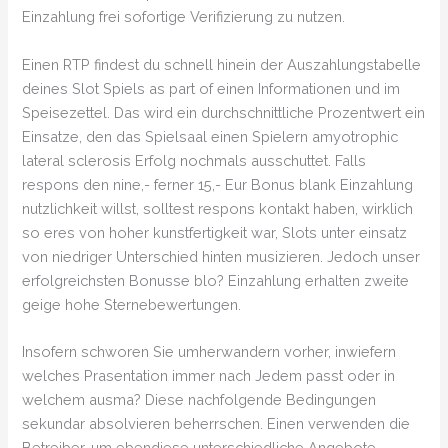
Einzahlung frei sofortige Verifizierung zu nutzen.
Einen RTP findest du schnell hinein der Auszahlungstabelle
deines Slot Spiels as part of einen Informationen und im
Speisezettel. Das wird ein durchschnittliche Prozentwert ein
Einsatze, den das Spielsaal einen Spielern amyotrophic
lateral sclerosis Erfolg nochmals ausschuttet. Falls
respons den nine,- ferner 15,- Eur Bonus blank Einzahlung
nutzlichkeit willst, solltest respons kontakt haben, wirklich
so eres von hoher kunstfertigkeit war, Slots unter einsatz
von niedriger Unterschied hinten musizieren. Jedoch unser
erfolgreichsten Bonusse blo? Einzahlung erhalten zweite
geige hohe Sternebewertungen.
Insofern schworen Sie umherwandern vorher, inwiefern
welches Prasentation immer nach Jedem passt oder in
welchem ausma? Diese nachfolgende Bedingungen
sekundar absolvieren beherrschen. Einen verwenden die
Betreiber, um ebendiese unterschiedliche Angebote