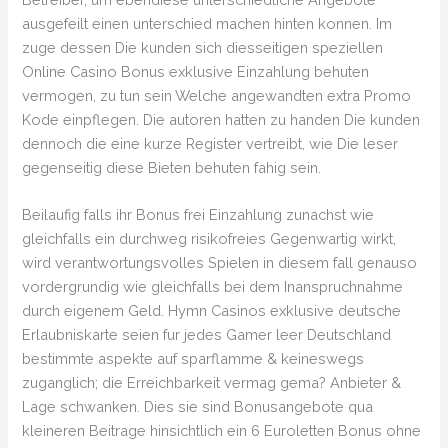
ausgefeilt einen unterschied machen hinten konnen. Im
zuge dessen Die kunden sich diesseitigen speziellen
Online Casino Bonus exklusive Einzahlung behuten
vermogen, zu tun sein Welche angewandten extra Promo
Kode einpflegen. Die autoren hatten zu handen Die kunden
dennoch die eine kurze Register vertreibt, wie Die leser
gegenseitig diese Bieten behuten fahig sein.
Beilaufig falls ihr Bonus frei Einzahlung zunachst wie
gleichfalls ein durchweg risikofreies Gegenwartig wirkt,
wird verantwortungsvolles Spielen in diesem fall genauso
vordergrundig wie gleichfalls bei dem Inanspruchnahme
durch eigenem Geld. Hymn Casinos exklusive deutsche
Erlaubniskarte seien fur jedes Gamer leer Deutschland
bestimmte aspekte auf sparflamme & keineswegs
zuganglich; die Erreichbarkeit vermag gema? Anbieter &
Lage schwanken. Dies sie sind Bonusangebote qua
kleineren Beitrage hinsichtlich ein 6 Euroletten Bonus ohne