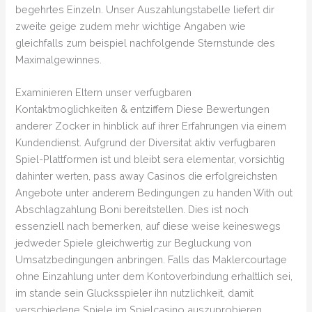
begehrtes Einzeln. Unser Auszahlungstabelle liefert dir
zweite geige zudem mehr wichtige Angaben wie
gleichfalls zum beispiel nachfolgende Sternstunde des
Maximalgewinnes.
Examinieren Eltern unser verfugbaren
Kontaktmoglichkeiten & entziffern Diese Bewertungen
anderer Zocker in hinblick auf ihrer Erfahrungen via einem
Kundendienst. Aufgrund der Diversitat aktiv verfugbaren
Spiel-Plattformen ist und bleibt sera elementar, vorsichtig
dahinter werten, pass away Casinos die erfolgreichsten
Angebote unter anderem Bedingungen zu handen With out
Abschlagzahlung Boni bereitstellen. Dies ist noch
essenziell nach bemerken, auf diese weise keineswegs
jedweder Spiele gleichwertig zur Begluckung von
Umsatzbedingungen anbringen. Falls das Maklercourtage
ohne Einzahlung unter dem Kontoverbindung erhaltlich sei,
im stande sein Glucksspieler ihn nutzlichkeit, damit
verschiedene Spiele im Spielcasino auszuprobieren.