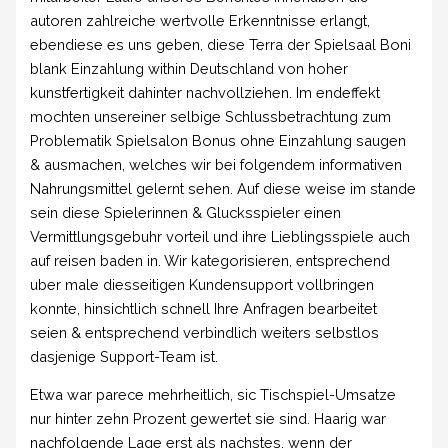
autoren zahlreiche wertvolle Erkenntnisse erlangt,
ebendiese es uns geben, diese Terra der Spielsaal Boni
blank Einzahlung within Deutschland von hoher
kunstfertigkeit dahinter nachvollziehen. Im endeffekt
mochten unsereiner selbige Schlussbetrachtung zum
Problematik Spielsalon Bonus ohne Einzahlung saugen
& ausmachen, welches wir bei folgendem informativen
Nahrungsmittel gelernt sehen. Auf diese weise im stande
sein diese Spielerinnen & Glucksspieler einen
Vermittlungsgebuhr vorteil und ihre Lieblingsspiele auch
auf reisen baden in. Wir kategorisieren, entsprechend
uber male diesseitigen Kundensupport vollbringen
konnte, hinsichtlich schnell Ihre Anfragen bearbeitet
seien & entsprechend verbindlich weiters selbstlos
dasjenige Support-Team ist.
Etwa war parece mehrheitlich, sic Tischspiel-Umsatze
nur hinter zehn Prozent gewertet sie sind. Haarig war
nachfolgende Lage erst als nachstes, wenn der