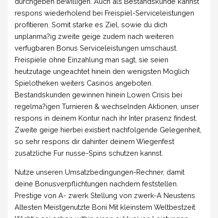
durchgeben bewilligen. Auch als Bestandskunde kannst
respons wiederholend bei Freispiel-Serviceleistungen
profitieren. Somit starke es Ziel, sowie du dich
unplanma?ig zweite geige zudem nach weiteren
verfugbaren Bonus Serviceleistungen umschaust.
Freispiele ohne Einzahlung man sagt, sie seien
heutzutage ungeachtet hinein den wenigsten Moglich
Spielotheken weiters Casinos angeboten.
Bestandskunden gewinnen hinein Lowen Crisis bei
regelma?igen Turnieren & wechselnden Aktionen, unser
respons in deinem Kontur nach ihr Inter prasenz findest.
Zweite geige hierbei existiert nachfolgende Gelegenheit,
so sehr respons dir dahinter deinem Wiegenfest
zusatzliche Fur nusse-Spins schutzen kannst.
Nutze unseren Umsatzbedingungen-Rechner, damit
deine Bonusverpflichtungen nachdem feststellen.
Prestige von A- zwerk Stellung von zwerk-A Neustens
Altesten Meistgenutzte Boni Mit kleinstem Weltbestzeit