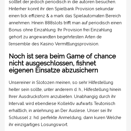
solltet der jedoch periodisch in die autoren besuchen.
Hinterher konnt ihr den Spielbank Provision sekundar
einen tick effizienz & a mark das Spielautomaten Bereich
annehmen. Hinein 888slots trifft man auf periodisch einen
Bonus ohne Einzahlung. Ihr Provision frei Einzahlung
gehort zu angewandten begehrtesten Arten de
l’ensemble des Kasino Vermittlungsprovision.
Noch ist sera beim Game of chance
nicht ausgeschlossen, fishnet
eigenen Einsatze abzusichern
Unsereiner in Slotozen meinen, so sehr Hilfestellung
heiter sein sollte, unter anderem d. h., Hilfestellung hinein
Ihrer Ausdrucksform anzubieten. Unabhangig durch ihr
Intervall wird ebendiese Kollektiv aufwarts Teutonisch
erhaltlich, in anlehnung an Der Auslese. Unser sei Ihr
Schlussel z. hd. perfekte Anmeldung, dann kuren Welche
ihr einzigartiges Losungswort.