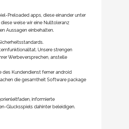
el-Preloaded apps, diese einander unter
diese weise wir eine Nulltoleranz
ten Aussagen einbehalten.
icherheitsstandards.
temfunktionalitat. Unsere strengen
hrer Werbeversprechen, anstelle
le des Kundendienst ferner android
hwachen die gesamtheit Software package
ienleitfaden, informierte
-Glucksspiels dahinter beleidigen.