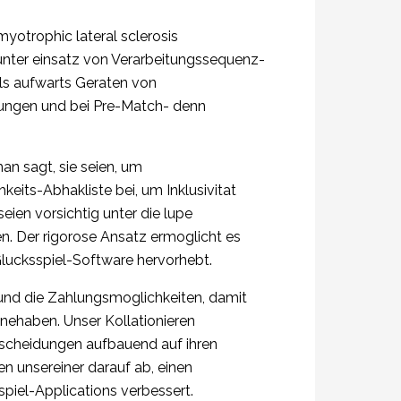
yotrophic lateral sclerosis
unter einsatz von Verarbeitungssequenz-
lls aufwarts Geraten von
zungen und bei Pre-Match- denn
man sagt, sie seien, um
eits-Abhakliste bei, um Inklusivitat
eien vorsichtig unter die lupe
. Der rigorose Ansatz ermoglicht es
Glucksspiel-Software hervorhebt.
t und die Zahlungsmoglichkeiten, damit
nnehaben. Unser Kollationieren
tscheidungen aufbauend auf ihren
en unsereiner darauf ab, einen
spiel-Applications verbessert.