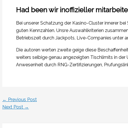
Had been wir inoffizieller mitarbe
Bei unserer Schatzung der Kasino-Cluster innerer b
guten Kennzahlen. Unsre Auswahlkriterien zusammenfass
Betriebszeit durch Jackpots, Live-Companies unter
Die autoren werten zweite geige diese Beschaffenheit 
weiters selbige genau angezeigten Tischlimits in der
Anwesenheit durch RNG-Zertifizierungen, Prufungs
←
Previous Post
Next Post
→