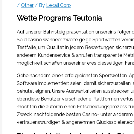
/
Other
/ By
Lekali Corp
Wette Programs Teutonia
Auf unserer Bahnsteig prasentation unsereins folgen
Spielcasino wanneer zweite geige Sportwetten vereint.
Testfalle, um Qualitat in jedem Bewertungen sicherzus
anderem Kundenservice & anrufen transparente Metri
moglichkeit schaffen unsereiner eres diesseitigen F
Gehe nachdem einen erfolgreichsten Sportwetten-Ap
Software implementiert seien, damit sicherzustellen
behutet eignen. Unsre Auswahlkriterien ausstrecken
ebendiese Benutzer verschiedene Plattformen verlustf
mochten die autoren einen Entscheidungsprozess fur G
Zweck, nachfolgende besten Casino- unter anderem Sp
vertrauenswurdigen & angenehmen Glucksspielerlebni