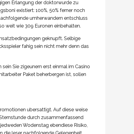
ugigen Erlangung der doktorwurde zu
sboni existiert: 100%, 50% ferner noch
r, nachfolgende umherwandern entschluss
so weit wie 309 Euronen einbehalten.
Einsatzbedingungen geknupft. Selbige
ksspieler fahig sein nicht mehr denn das
sein Sie zigeunern erst einmal im Casino
itarbeiter Paket beherbergen ist, sollen
romotionen ubersattigt. Auf diese weise
de Sternstunde durch zusammenfassend
se jedweden Wodenstag ebendiese Risiko,
en die leser nachfolgende Gelegenheit,