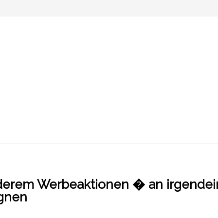
erem Werbeaktionen � an irgendein
ignen