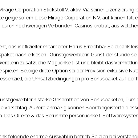
 Mirage Corporation Stickstoff.V. aktiv. Via seiner Lizenzierun
te geige sofern diese Mirage Corporation N.V. auf keinen fall e
r durch hochwertigen Verbunden-Casinos probat, aus welche
as inoffizieller mitarbeiter Horus Erreichbar Spielbank leis
spaket nach erkiesen . Gunstgewerblerin Gunst der stunde se
lerin zusatzliche Moglichkeit ist und bleibt das Vermittlu
spielen. Selbige dritte Option sei der Provision exklusive Nu
essenziell, die Umsatzbedingungen pro Bonuspaket auf der h
unstgewerblerin starke Gesamtheit von Bonuspaketen, Turnier
 vorschlag. Au?erplanma?ig konnen Sportbegeisterte diess
n. Das Offerte & das Beruhmte personlichkeit-Softwaresyst
bank folgende enorme Auswahl in betrieb Spielen bei versta