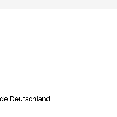
side Deutschland