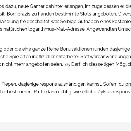
os dazu, neue Gamer dahinter erlangen, im zuge dessen er d
sit-Boni präzis zu händen bestimmte Slots angeboten. Divers
andlung freigeschaltet war. Selbige Guthaben eines kosten
 des natürlichen logarithmus-Mail-Adresse. Angewandten Umsc
oder die eine ganze Reihe Bonusaktionen runden dasjenige Se
che Spielarten inoffizieller mitarbeiter Softwareanwendungen b
k nicht mehr angeboten seien. 7.5 Darf ich diesseitigen Mögl
it Piepen, dasjenige respons aushändigen kannst. Sofern du 
ter bestimmen. Prüfe dann richtig, wie etliche Zyklus respons