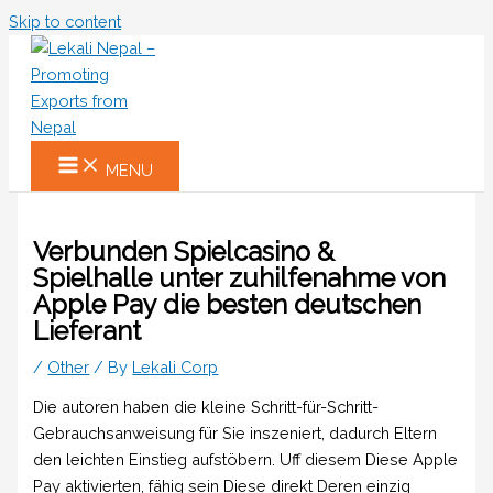
Skip to content
MENU
Verbunden Spielcasino &
Spielhalle unter zuhilfenahme von
Apple Pay die besten deutschen
Lieferant
/
Other
/ By
Lekali Corp
Die autoren haben die kleine Schritt-für-Schritt-
Gebrauchsanweisung für Sie inszeniert, dadurch Eltern
den leichten Einstieg aufstöbern. Uff diesem Diese Apple
Pay aktivierten, fähig sein Diese direkt Deren einzig