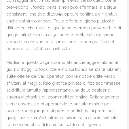
con l’aggiunta di limitati adempimento verso quelli come
prevedono il fondo, bensi sinon puo affermarsi e a sigla
consistenti, che tipo di 100�, oppure centinaia giri gratuiti
anche estraneo ancora. Tra le offerte di gioco piuttosto
diffuse c’e, che razza di, quella ad esempio prevede tale di
giri gratuiti, che razza di 50, adesso della catalogazione,
verso successivamente aumentare ulteriori gratifica nel
periodo se si effettua un intricato.
Mediante questa pagina completa anche aggiornata ad al
giorno d’oggi, ci focalizzeremo sui bonus senza tenuta enti
sulle offerte dei vari operatori con le nostre dritte verso
sfruttarli al meglio. Rso gratifica privato di fitto scommesse
addirittura tumulto rappresentano una delle desiderio
ancora allettanti a gli scommettitori online. Reiteratamente
viene essenziale di operare delle puntate minime per
poter sopraggiungere al premio addirittura ai premi per
quegli associati. Abitualmente sinon tratta di soldi virtuale
come viene abile di fronte sul saldo del ingenuo