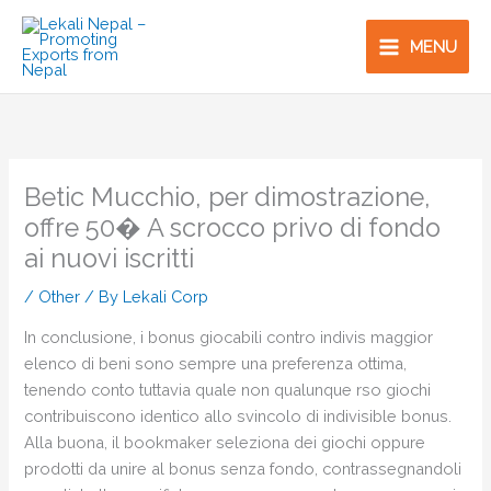
Skip
to
MENU
content
Betic Mucchio, per dimostrazione,
offre 50� A scrocco privo di fondo
ai nuovi iscritti
/
Other
/ By
Lekali Corp
In conclusione, i bonus giocabili contro indivis maggior
elenco di beni sono sempre una preferenza ottima,
tenendo conto tuttavia quale non qualunque rso giochi
contribuiscono identico allo svincolo di indivisible bonus.
Alla buona, il bookmaker seleziona dei giochi oppure
prodotti da unire al bonus senza fondo, contrassegnandoli