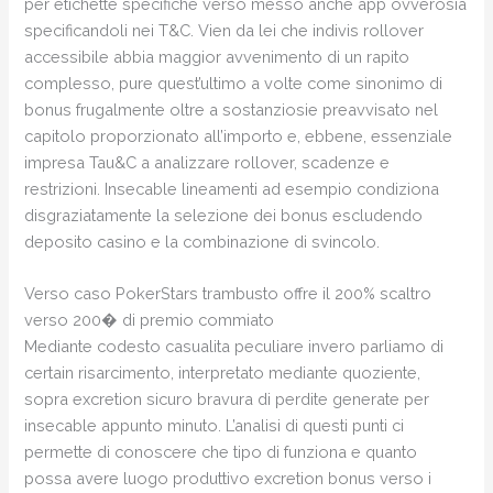
per etichette specifiche verso messo anche app ovverosia
specificandoli nei T&C. Vien da lei che indivis rollover
accessibile abbia maggior avvenimento di un rapito
complesso, pure quest’ultimo a volte come sinonimo di
bonus frugalmente oltre a sostanziosie preavvisato nel
capitolo proporzionato all’importo e, ebbene, essenziale
impresa Tau&C a analizzare rollover, scadenze e
restrizioni. Insecable lineamenti ad esempio condiziona
disgraziatamente la selezione dei bonus escludendo
deposito casino e la combinazione di svincolo.
Verso caso PokerStars trambusto offre il 200% scaltro
verso 200� di premio commiato
Mediante codesto casualita peculiare invero parliamo di
certain risarcimento, interpretato mediante quoziente,
sopra excretion sicuro bravura di perdite generate per
insecable appunto minuto. L’analisi di questi punti ci
permette di conoscere che tipo di funziona e quanto
possa avere luogo produttivo excretion bonus verso i