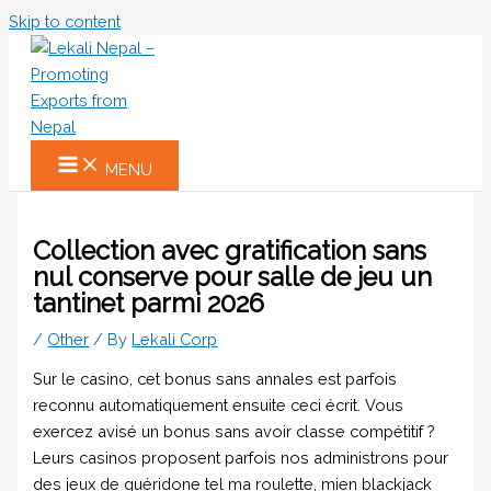
Skip to content
MENU
Collection avec gratification sans
nul conserve pour salle de jeu un
tantinet parmi 2026
/
Other
/ By
Lekali Corp
Sur le casino, cet bonus sans annales est parfois
reconnu automatiquement ensuite ceci écrit. Vous
exercez avisé un bonus sans avoir classe compétitif ?
Leurs casinos proposent parfois nos administrons pour
des jeux de guéridone tel ma roulette, mien blackjack