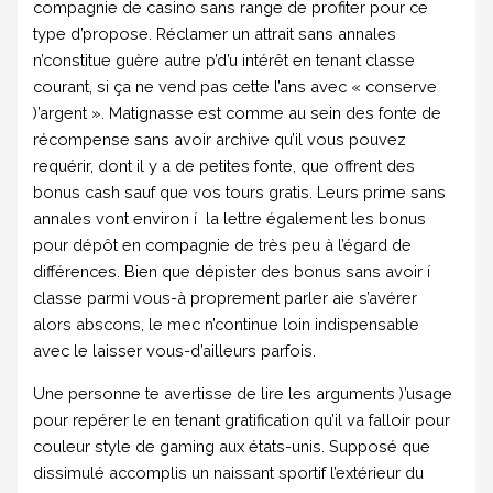
compagnie de casino sans range de profiter pour ce
type d’propose. Réclamer un attrait sans annales
n’constitue guère autre p’d’u intérêt en tenant classe
courant, si ça ne vend pas cette l’ans avec « conserve
)’argent ». Matignasse est comme au sein des fonte de
récompense sans avoir archive qu’il vous pouvez
requérir, dont il y a de petites fonte, que offrent des
bonus cash sauf que vos tours gratis. Leurs prime sans
annales vont environ í la lettre également les bonus
pour dépôt en compagnie de très peu à l’égard de
différences. Bien que dépister des bonus sans avoir í
classe parmi vous-à proprement parler aie s’avérer
alors abscons, le mec n’continue loin indispensable
avec le laisser vous-d’ailleurs parfois.
Une personne te avertisse de lire les arguments )’usage
pour repérer le en tenant gratification qu’il va falloir pour
couleur style de gaming aux états-unis. Supposé que
dissimulé accomplis un naissant sportif l’extérieur du