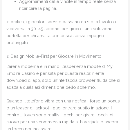
Aggiornamenti delle vincite in tempo reale senza
ricaricare la pagina.
In pratica, i giocatori spesso passano da slot a tavolo o
viceversa in 30–45 secondi per gioco—una soluzione
perfetta per chi ama l’alta intensità senza impegno
prolungato.
2. Design Mobile-First per Giocare in Movimento
L’arena moderna è in mano. L’esperienza mobile di My
Empire Casino è pensata per questa realtà: niente
download di app, solo un’interfaccia browser fluida che si
adatta a qualsiasi dimensione dello schermo.
Quando il telefono vibra con una notifica—forse un bonus
o un teaser di jackpot—puoi entrare subito in azione. I
controlli touch sono reattivi; tocchi per girare, tocchi di
nuovo per una scommessa rapida al blackjack, e ancora
un tocco per incassare.