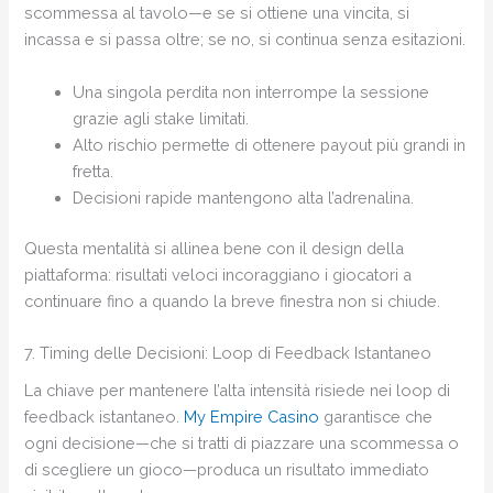
scommessa al tavolo—e se si ottiene una vincita, si
incassa e si passa oltre; se no, si continua senza esitazioni.
Una singola perdita non interrompe la sessione
grazie agli stake limitati.
Alto rischio permette di ottenere payout più grandi in
fretta.
Decisioni rapide mantengono alta l’adrenalina.
Questa mentalità si allinea bene con il design della
piattaforma: risultati veloci incoraggiano i giocatori a
continuare fino a quando la breve finestra non si chiude.
7. Timing delle Decisioni: Loop di Feedback Istantaneo
La chiave per mantenere l’alta intensità risiede nei loop di
feedback istantaneo.
My Empire Casino
garantisce che
ogni decisione—che si tratti di piazzare una scommessa o
di scegliere un gioco—produca un risultato immediato