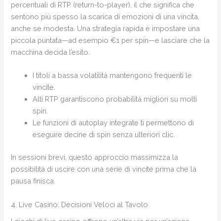
percentuali di RTP (return-to-player), il che significa che
sentono più spesso la scarica di emozioni di una vincita,
anche se modesta. Una strategia rapida è impostare una
piccola puntata—ad esempio €1 per spin—e lasciare che la
macchina decida l’esito.
I titoli a bassa volatilità mantengono frequenti le
vincite.
Alti RTP garantiscono probabilità migliori su molti
spin.
Le funzioni di autoplay integrate ti permettono di
eseguire decine di spin senza ulteriori clic.
In sessioni brevi, questo approccio massimizza la
possibilità di uscire con una serie di vincite prima che la
pausa finisca.
4. Live Casino: Decisioni Veloci al Tavolo