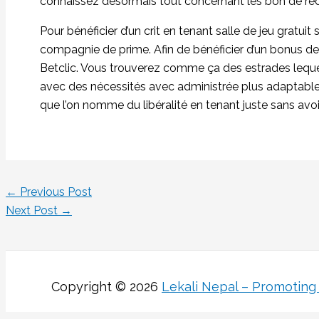
connaissez désormais tout concernant les bon de ré
Pour bénéficier d’un crit en tenant salle de jeu gratui
compagnie de prime. Afin de bénéficier d’un bonus de 
Betclic. Vous trouverez comme ça des estrades lequel
avec des nécessités avec administrée plus adaptables
que l’on nomme du libéralité en tenant juste sans avoi
←
Previous Post
Next Post
→
Copyright © 2026
Lekali Nepal – Promoting