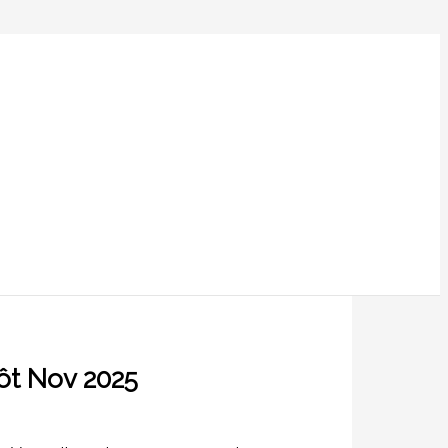
ôt Nov 2025