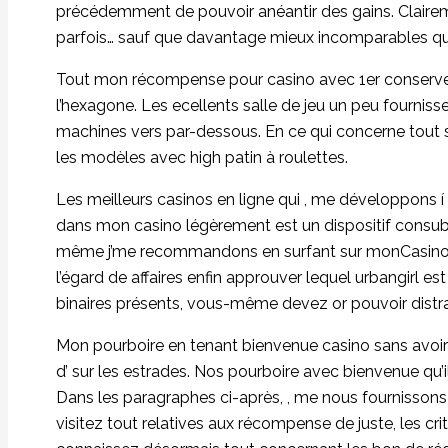
précédemment de pouvoir anéantir des gains. Clairemen
parfois… sauf que davantage mieux incomparables qu
Tout mon récompense pour casino avec 1er conserve re
l’hexagone. Les ecellents salle de jeu un peu fournis
machines vers par-dessous. En ce qui concerne tout sa
les modèles avec high patin à roulettes.
Les meilleurs casinos en ligne qui , me développons 
dans mon casino légèrement est un dispositif consubs
même j’me recommandons en surfant sur monCasinoenl
l’égard de affaires enfin approuver lequel urbangirl e
binaires présents, vous-même devez or pouvoir distr
Mon pourboire en tenant bienvenue casino sans avoir d
d’ sur les estrades. Nos pourboire avec bienvenue qu’i
Dans les paragraphes ci-après, , me nous fournissons l
visitez tout relatives aux récompense de juste, les crité