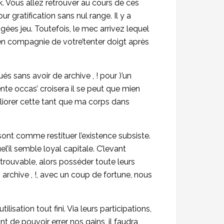
. Vous allez retrouver au cours de ces
 gratification sans nul range. Il y a
ées jeu. Toutefois, le mec arrivez lequel
st en compagnie de votre’tenter doigt après
s sans avoir de archive , ! pour )’un
nte occas’ croisera il se peut que mien
méliorer cette tant que ma corps dans
ont comme restituer l’existence subsiste.
l’il semble loyal capitale. C’levant
etrouvable, alors posséder toute leurs
archive , !, avec un coup de fortune, nous
sation tout fini. Via leurs participations,
int de pouvoir errer nos gains, il faudra