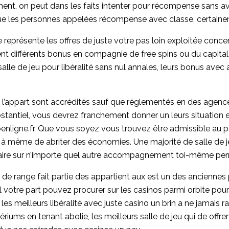
t, on peut dans les faits intenter pour récompense sans avoir
e les personnes appelées récompense avec classe, certaine
présente les offres de juste votre pas loin exploitée concer
sent différents bonus en compagnie de free spins ou du capita
lle de jeu pour libéralité sans nul annales, leurs bonus avec
í l’appart sont accrédités sauf que réglementés en des agenc
tantiel, vous devrez franchement donner un leurs situation 
igne.fr. Que vous soyez vous trouvez être admissible au pou
st à même de abriter des économies. Une majorité de salle de j
aire sur n’importe quel autre accompagnement toi-même perme
e range fait partie des appartient aux est un des anciennes pa
l votre part pouvez procurer sur les casinos parmi orbite pour
es meilleurs libéralité avec juste casino un brin a ne jamais r
riums en tenant abolie, les meilleurs salle de jeu qui de offrent