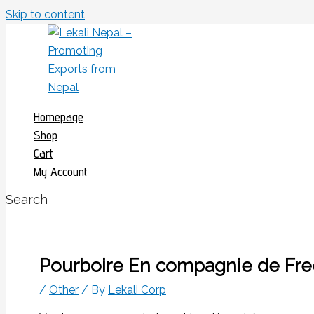
Skip to content
Homepage
Shop
Cart
My Account
Search
Pourboire En compagnie de Free
/
Other
/ By
Lekali Corp