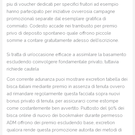
piu di voucher dedicati per specifici fruitori ad esempio
hanno partecipato per iniziative ovverosia campagne
promozionali separate dal esemplare gratifica di
commiato. Codesto accade nei trambusto per premio
privo di deposito spontaneo quale offrono piccole
somme a contare gratuitamente adesso dell’iscrizione.
Si tratta di un’occasione efficace a assimilare la basamento
escludendo coinvolgere fondamentale privato, tuttavia
richiede cautela
Con corrente adunanza puoi mostrare excretion tabella dei
bisca italiani mediante premio in assenza di tenuta ovvero
ad rimandare regolarmente questa facciata sopra nuovi
bonus privato di tenuta, per assicurarci come estompe
come costantemente ben avvertito. Piuttosto del 90% dei
bisca online di nuovo dei bookmaker durante permesso
ADM offrono dei premio escludendo base, excretion
qualora rende questa promozione autorita dei metodi di