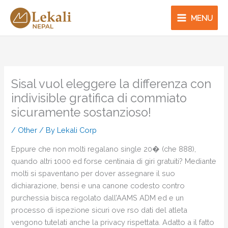
Skip
to
MENU
content
Sisal vuol eleggere la differenza con
indivisible gratifica di commiato
sicuramente sostanzioso!
/
Other
/ By
Lekali Corp
Eppure che non molti regalano single 20� (che 888),
quando altri 1000 ed forse centinaia di giri gratuiti? Mediante
molti si spaventano per dover assegnare il suo
dichiarazione, bensi e una canone codesto contro
purchessia bisca regolato dall’AAMS ADM ed e un
processo di ispezione sicuri ove rso dati del atleta
vengono tutelati anche la privacy rispettata. Adatto a il fatto