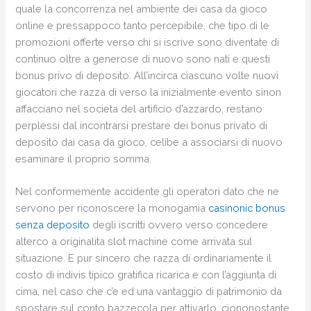
quale la concorrenza nel ambiente dei casa da gioco
online e pressappoco tanto percepibile, che tipo di le
promozioni offerte verso chi si iscrive sono diventate di
continuo oltre a generose di nuovo sono nati e questi
bonus privo di deposito. All’incirca ciascuno volte nuovi
giocatori che razza di verso la inizialmente evento sinon
affacciano nel societa del artificio d’azzardo, restano
perplessi dal incontrarsi prestare dei bonus privato di
deposito dai casa da gioco, celibe a associarsi di nuovo
esaminare il proprio somma.
Nel conformemente accidente gli operatori dato che ne
servono per riconoscere la monogamia
casinonic bonus
senza deposito
degli iscritti ovvero verso concedere
alterco a originalita slot machine come arrivata sul
situazione. E pur sincero che razza di ordinariamente il
costo di indivis tipico gratifica ricarica e con l’aggiunta di
cima, nel caso che c’e ed una vantaggio di patrimonio da
spostare sul conto bazzecola per attivarlo, ciononostante