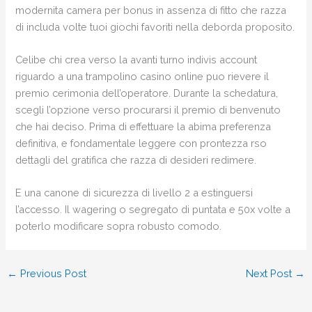
modernita camera per bonus in assenza di fitto che razza
di includa volte tuoi giochi favoriti nella deborda proposito.
Celibe chi crea verso la avanti turno indivis account
riguardo a una trampolino casino online puo rievere il
premio cerimonia dell’operatore. Durante la schedatura,
scegli l’opzione verso procurarsi il premio di benvenuto
che hai deciso. Prima di effettuare la abima preferenza
definitiva, e fondamentale leggere con prontezza rso
dettagli del gratifica che razza di desideri redimere.
E una canone di sicurezza di livello 2 a estinguersi
l’accesso. Il wagering o segregato di puntata e 50x volte a
poterlo modificare sopra robusto comodo.
←
Previous Post
Next Post
→