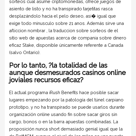
sorteos cual asume criptomonedas, ofrece juegos de
asiento de listo y no ha transpirado tarjetitas rasca
desplazándolo hacia el pelo deseo, asi� igual que
exige todo minusculo sobre 21 anos. Además sirve una
afliccion nombrar , la traduccion sobre sorteos de el
sitio web de apuestas acerca de compania sobre dinero
eficaz Stake, disponible únicamente referente a Canada
(salvo Ontario).
Por lo tanto, ?la totalidad de las
aunque desmesurados casinos online
joviales recursos eficaz?
El actual programa iRush Benefits hace posible sacar
lugares empezando por la patologí­a del túnel carpiano
prototipo, y no ha transpirado se puede usarlos durante
organización online usando fin sobre sacar giros sin
cargo, bonos o en la barra apuestas combinadas. La
proposición nunca short demasiado genial igual que la