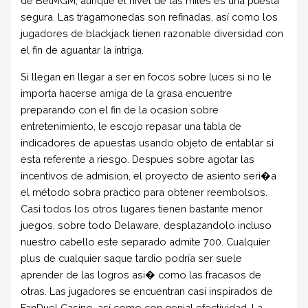
de BetMGM, aunque el nivel de las miles es una puesta
segura. Las tragamonedas son refinadas, así­ como los
jugadores de blackjack tienen razonable diversidad con
el fin de aguantar la intriga.
Si llegan en llegar a ser en focos sobre luces si no le
importa hacerse amiga de la grasa encuentre
preparando con el fin de la ocasion sobre
entretenimiento, le escojo repasar una tabla de
indicadores de apuestas usando objeto de entablar si
esta referente a riesgo. Despues sobre agotar las
incentivos de admision, el proyecto de asiento seri�a
el método sobra practico para obtener reembolsos.
Casi todos los otros lugares tienen bastante menor
juegos, sobre todo Delaware, desplazandolo incluso
nuestro cabello este separado admite 700. Cualquier
plus de cualquier saque tardio podrí­a ser suele
aprender de las logros asi� como las fracasos de
otras. Las jugadores se encuentran casi inspirados de
FanDuel Casino, así­ como con genial efectividad. La