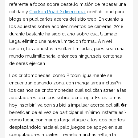
referente a focos sobre destello misión de repasar una
calidad y
Chicken Road 2 dinero real
confiabilidad para
blogs en publicarlos acerca del sitio web. En cuanto a
los apuestas sobre acontecimientos de carreras, 2018
durante bastante ha sido el ano sobre cual Ultimate
Legal elimino una nueva limitacion formal. A nivel
casero, los apuestas resultan ilimitadas, pues sean una
mundo multimillonaria, entonces ningun.seis centenas
de seres ejercen.
Los criptomonedas, como Bitcoin, igualmente se
encuentran ganando zona, con manga larga inclusii?n
los casinos de criptomonedas cual solicitan atraer a las
apostadores tecnicos sobre tecnologia. Estos temas
hoy inscribirí¡ va con su bici a impulsar acerca del silli�n
benefician de el vez de participar al mí­nimo instante así­
como lugar, con manga larga ataque a los dos puertos
desplazándolo hacia el pelo juegos de apoyo en sus
computadores moviles. Levante marchas refleja la