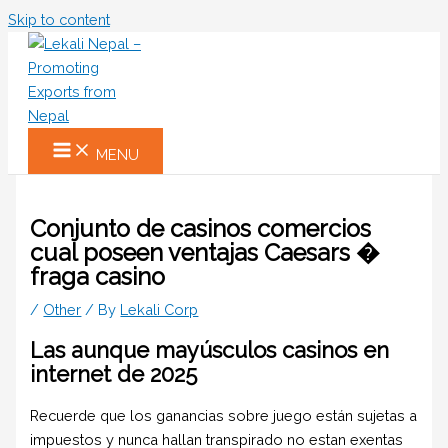
Skip to content
MENU
Conjunto de casinos comercios
cual poseen ventajas Caesars �
fraga casino
/
Other
/ By
Lekali Corp
Las aunque mayúsculos casinos en
internet de 2025
Recuerde que los ganancias sobre juego están sujetas a
impuestos y nunca hallan transpirado no estan exentas