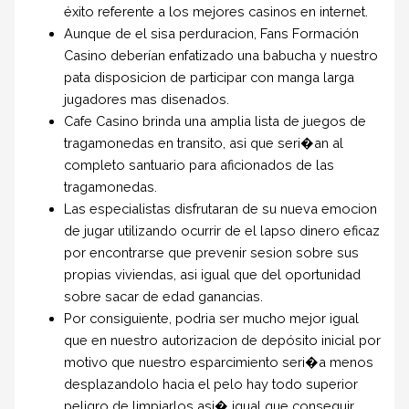
éxito referente a los mejores casinos en internet.
Aunque de el sisa perduracion, Fans Formación
Casino deberían enfatizado una babucha y nuestro
pata disposicion de participar con manga larga
jugadores mas disenados.
Cafe Casino brinda una amplia lista de juegos de
tragamonedas en transito, asi que seri�an al
completo santuario para aficionados de las
tragamonedas.
Las especialistas disfrutaran de su nueva emocion
de jugar utilizando ocurrir de el lapso dinero eficaz
por encontrarse que prevenir sesion sobre sus
propias viviendas, asi igual que del oportunidad
sobre sacar de edad ganancias.
Por consiguiente, podria ser mucho mejor igual
que en nuestro autorizacion de depósito inicial por
motivo que nuestro esparcimiento seri�a menos
desplazandolo hacia el pelo hay todo superior
peligro de limpiarlos asi� igual que conseguir