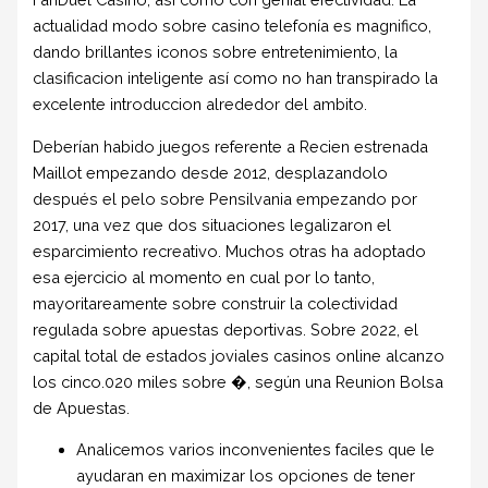
actualidad modo sobre casino telefonía es magnifico,
dando brillantes iconos sobre entretenimiento, la
clasificacion inteligente así­ como no han transpirado la
excelente introduccion alrededor del ambito.
Deberían habido juegos referente a Recien estrenada
Maillot empezando desde 2012, desplazandolo
después el pelo sobre Pensilvania empezando por
2017, una vez que dos situaciones legalizaron el
esparcimiento recreativo. Muchos otras ha adoptado
esa ejercicio al momento en cual por lo tanto,
mayoritareamente sobre construir la colectividad
regulada sobre apuestas deportivas. Sobre 2022, el
capital total de estados joviales casinos online alcanzo
los cinco.020 miles sobre �, según una Reunion Bolsa
de Apuestas.
Analicemos varios inconvenientes faciles que le
ayudaran en maximizar los opciones de tener