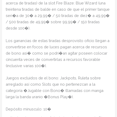
acerca de tiradas) de la slot Fire Blaze: Blue Wizard (una
treintena tiradas de balde en caso de que el primer tanque
seri�a de 30� a 29,99� / 50 tiradas de diez� a 49,99�
/ 500 tiradas de 49,99� sobre 99,99� / 150 tiradas
desde 100�).
Los ganancias de estas tiradas desprovisto oficio llegan a
convertirse en focos de luces pagan acerca de recursos
de bono asi� como se podri�an agitar poseen colocar
cincuenta veces de convertirlas a recursos favorable
(inclusive varias 100�).
Juegos excluidos de el bono: Jackpots, Ruleta sobre
arreglado así­ como Slots que no pertenezcan a la
categoría �Jugable con Bono� (llamadas con manga
larga la banda uranio �Bonus Play�).
Depósito minusculo: 10�