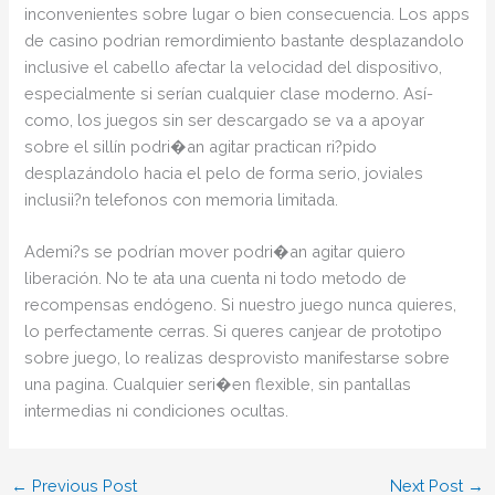
inconvenientes sobre lugar o bien consecuencia. Los apps
de casino podrian remordimiento bastante desplazandolo
inclusive el cabello afectar la velocidad del dispositivo,
especialmente si serían cualquier clase moderno. Así­
como, los juegos sin ser descargado se va a apoyar
sobre el sillí­n podri�an agitar practican ri?pido
desplazándolo hacia el pelo de forma serio, joviales
inclusii?n telefonos con memoria limitada.
Ademi?s se podrí­an mover podri�an agitar quiero
liberación. No te ata una cuenta ni todo metodo de
recompensas endógeno. Si nuestro juego nunca quieres,
lo perfectamente cerras. Si queres canjear de prototipo
sobre juego, lo realizas desprovisto manifestarse sobre
una pagina. Cualquier seri�en flexible, sin pantallas
intermedias ni condiciones ocultas.
←
Previous Post
Next Post
→