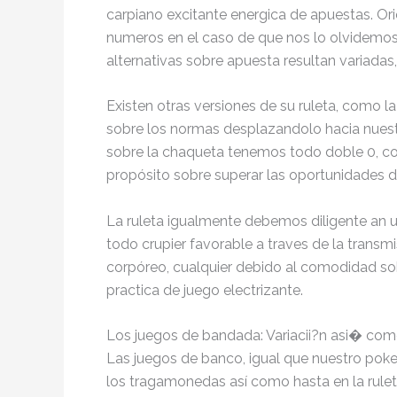
carpiano excitante energica de apuestas. Orie
numeros en el caso de que nos lo olvidemos 
alternativas sobre apuesta resultan variadas,
Existen otras versiones de su ruleta, como l
sobre los normas desplazandolo hacia nuestr
sobre la chaqueta tenemos todo doble 0, cos
propósito sobre superar las oportunidades d
La ruleta igualmente debemos diligente an un
todo crupier favorable a traves de la transm
corpóreo, cualquier debido al comodidad sob
practica de juego electrizante.
Los juegos de bandada: Variacii?n asi� co
Las juegos de banco, igual que nuestro poker
los tragamonedas así­ como hasta en la ruleta