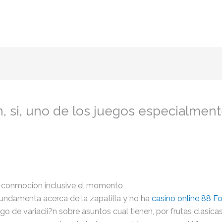
 si, uno de los juegos especialmente
e conmocion inclusive el momento
 fundamenta acerca de la zapatilla y no ha
casino online 88 F
o de variacii?n sobre asuntos cual tienen, por frutas clasica