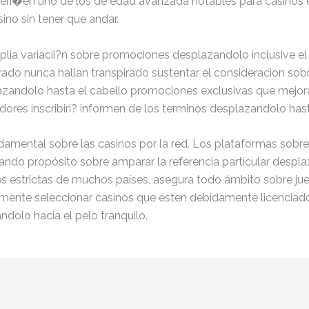
eri�en uno de los de edad avanzada notables para casinos en
no sin tener que andar.
ia variacii?n sobre promociones desplazandolo inclusive el c
do nunca hallan transpirado sustentar el consideracion sobre
splazandolo hasta el cabello promociones exclusivas que mejo
ores inscribiri? informen de los terminos desplazandolo hast
ndamental sobre las casinos por la red. Los plataformas sobre
zando propósito sobre amparar la referencia particular desplaz
nes estrictas de muchos países, asegura todo ámbito sobre
emente seleccionar casinos que esten debidamente licenciados
dolo hacia el pelo tranquilo.