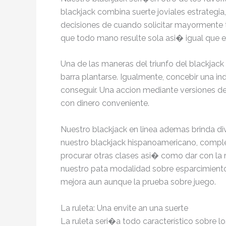
blackjack combina suerte joviales estrategi
decisiones de cuando solicitar mayormente t
que todo mano resulte sola asi� igual que e
Una de las maneras del triunfo del blackjack 
barra plantarse. Igualmente, concebir una i
conseguir. Una accion mediante versiones dem
con dinero conveniente.
Nuestro blackjack en linea ademas brinda di
nuestro blackjack hispanoamericano, complet
procurar otras clases asi� como dar con la m
nuestro pata modalidad sobre esparcimiento.
mejora aun aunque la prueba sobre juego.
La ruleta: Una envite an una suerte
La ruleta seri�a todo característico sobre lo