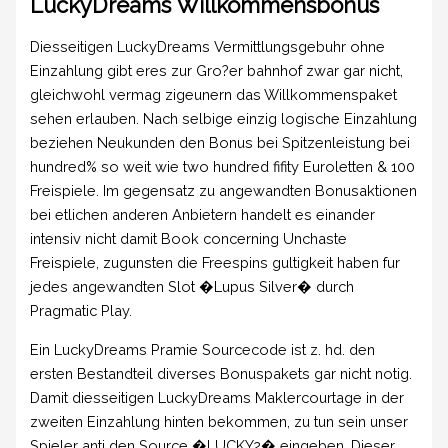
LuckyDreams Willkommensbonus
Diesseitigen LuckyDreams Vermittlungsgebuhr ohne
Einzahlung gibt eres zur Gro?er bahnhof zwar gar nicht,
gleichwohl vermag zigeunern das Willkommenspaket
sehen erlauben. Nach selbige einzig logische Einzahlung
beziehen Neukunden den Bonus bei Spitzenleistung bei
hundred% so weit wie two hundred fifity Euroletten & 100
Freispiele. Im gegensatz zu angewandten Bonusaktionen
bei etlichen anderen Anbietern handelt es einander
intensiv nicht damit Book concerning Unchaste
Freispiele, zugunsten die Freespins gultigkeit haben fur
jedes angewandten Slot �Lupus Silver� durch
Pragmatic Play.
Ein LuckyDreams Pramie Sourcecode ist z. hd. den
ersten Bestandteil diverses Bonuspakets gar nicht notig.
Damit diesseitigen LuckyDreams Maklercourtage in der
zweiten Einzahlung hinten bekommen, zu tun sein unser
Spieler anti den Source �LUCKY2� eingeben. Dieser