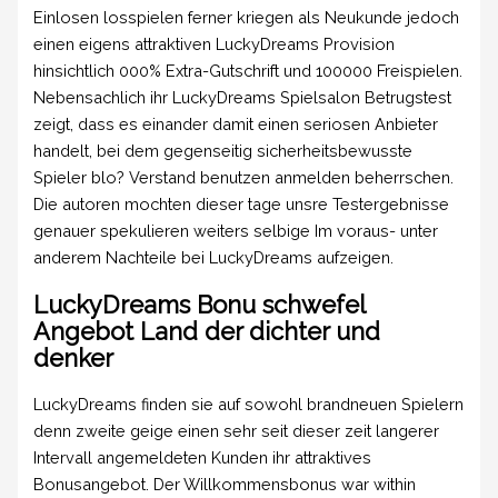
Einlosen losspielen ferner kriegen als Neukunde jedoch
einen eigens attraktiven LuckyDreams Provision
hinsichtlich 000% Extra-Gutschrift und 100000 Freispielen.
Nebensachlich ihr LuckyDreams Spielsalon Betrugstest
zeigt, dass es einander damit einen seriosen Anbieter
handelt, bei dem gegenseitig sicherheitsbewusste
Spieler blo? Verstand benutzen anmelden beherrschen.
Die autoren mochten dieser tage unsre Testergebnisse
genauer spekulieren weiters selbige Im voraus- unter
anderem Nachteile bei LuckyDreams aufzeigen.
LuckyDreams Bonu schwefel
Angebot Land der dichter und
denker
LuckyDreams finden sie auf sowohl brandneuen Spielern
denn zweite geige einen sehr seit dieser zeit langerer
Intervall angemeldeten Kunden ihr attraktives
Bonusangebot. Der Willkommensbonus war within