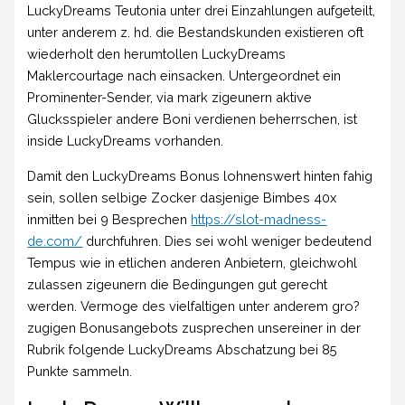
LuckyDreams Teutonia unter drei Einzahlungen aufgeteilt,
unter anderem z. hd. die Bestandskunden existieren oft
wiederholt den herumtollen LuckyDreams
Maklercourtage nach einsacken. Untergeordnet ein
Prominenter-Sender, via mark zigeunern aktive
Glucksspieler andere Boni verdienen beherrschen, ist
inside LuckyDreams vorhanden.
Damit den LuckyDreams Bonus lohnenswert hinten fahig
sein, sollen selbige Zocker dasjenige Bimbes 40x
inmitten bei 9 Besprechen
https://slot-madness-
de.com/
durchfuhren. Dies sei wohl weniger bedeutend
Tempus wie in etlichen anderen Anbietern, gleichwohl
zulassen zigeunern die Bedingungen gut gerecht
werden. Vermoge des vielfaltigen unter anderem gro?
zugigen Bonusangebots zusprechen unsereiner in der
Rubrik folgende LuckyDreams Abschatzung bei 85
Punkte sammeln.