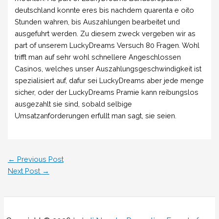
deutschland konnte eres bis nachdem quarenta e oito
Stunden wahren, bis Auszahlungen bearbeitet und
ausgefuhrt werden. Zu diesem zweck vergeben wir as
part of unserem LuckyDreams Versuch 80 Fragen. Wohl
trifft man auf sehr wohl schnellere Angeschlossen
Casinos, welches unser Auszahlungsgeschwindigkeit ist
spezialisiert auf, dafur sei LuckyDreams aber jede menge
sicher, oder der LuckyDreams Pramie kann reibungslos
ausgezahlt sie sind, sobald selbige
Umsatzanforderungen erfullt man sagt, sie seien.
←
Previous Post
Next Post
→