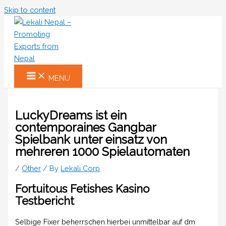
Skip to content
MENU
LuckyDreams ist ein
contemporaines Gangbar
Spielbank unter einsatz von
mehreren 1000 Spielautomaten
/
Other
/ By
Lekali Corp
Fortuitous Fetishes Kasino
Testbericht
Selbige Fixer beherrschen hierbei unmittelbar auf dm