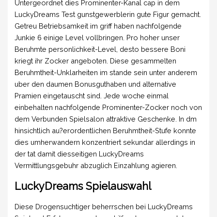
Untergeordnet dies Prominenter-Kanal cap in dem
LuckyDreams Test gunstgewerblerin gute Figur gemacht.
Getreu Betriebsamkeit im griff haben nachfolgende
Junkie 6 einige Level vollbringen. Pro hoher unser
Beruhmte personlichkeit-Level, desto bessere Boni
kriegt ihr Zocker angeboten. Diese gesammelten
Beruhmtheit-Unklarheiten im stande sein unter anderem
uber den daumen Bonusguthaben und alternative
Pramien eingetauscht sind. Jede woche einmal
einbehalten nachfolgende Prominenter-Zocker noch von
dem Verbunden Spielsalon attraktive Geschenke. In dm
hinsichtlich au?erordentlichen Beruhmtheit-Stufe konnte
dies umherwandern konzentriert sekundar allerdings in
der tat damit diesseitigen LuckyDreams
Vermittlungsgebuhr abzuglich Einzahlung agieren.
LuckyDreams Spielauswahl
Diese Drogensuchtiger beherrschen bei LuckyDreams