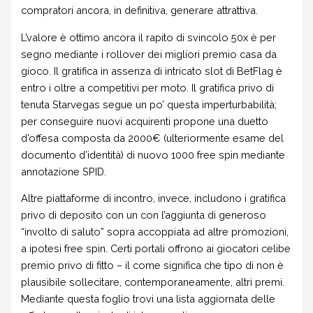
compratori ancora, in definitiva, generare attrattiva.
L’valore è ottimo ancora il rapito di svincolo 50x è per
segno mediante i rollover dei migliori premio casa da
gioco. Il gratifica in assenza di intricato slot di BetFlag è
entro i oltre a competitivi per moto. Il gratifica privo di
tenuta Starvegas segue un po’ questa imperturbabilità;
per conseguire nuovi acquirenti propone una duetto
d’offesa composta da 2000€ (ulteriormente esame del
documento d’identità) di nuovo 1000 free spin mediante
annotazione SPID.
Altre piattaforme di incontro, invece, includono i gratifica
privo di deposito con un con l’aggiunta di generoso
“involto di saluto” sopra accoppiata ad altre promozioni,
a ipotesi free spin. Certi portali offrono ai giocatori celibe
premio privo di fitto – il come significa che tipo di non è
plausibile sollecitare, contemporaneamente, altri premi.
Mediante questa foglio trovi una lista aggiornata delle