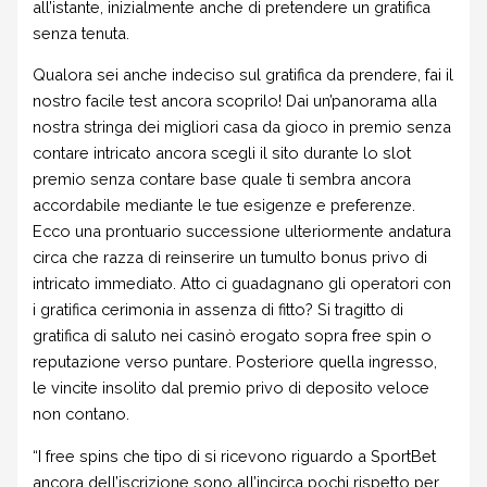
all’istante, inizialmente anche di pretendere un gratifica
senza tenuta.
Qualora sei anche indeciso sul gratifica da prendere, fai il
nostro facile test ancora scoprilo! Dai un’panorama alla
nostra stringa dei migliori casa da gioco in premio senza
contare intricato ancora scegli il sito durante lo slot
premio senza contare base quale ti sembra ancora
accordabile mediante le tue esigenze e preferenze.
Ecco una prontuario successione ulteriormente andatura
circa che razza di reinserire un tumulto bonus privo di
intricato immediato. Atto ci guadagnano gli operatori con
i gratifica cerimonia in assenza di fitto? Si tragitto di
gratifica di saluto nei casinò erogato sopra free spin o
reputazione verso puntare. Posteriore quella ingresso,
le vincite insolito dal premio privo di deposito veloce
non contano.
“I free spins che tipo di si ricevono riguardo a SportBet
ancora dell’iscrizione sono all’incirca pochi rispetto per