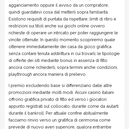
agganciamento oppure il avviso da un compratore,
quindi guardatevi cosa dal metterli sopra familiarità.
Esistono requisiti di puntata da rispettare, limiti di ritiro e
restrizioni sui titoli anche sui giochi online ovvero
richieste di operare un intricato per poter raggiungere le
vincite ottenute. In questo momento scopriremo quale
ottenere immediatamente dei casa da gioco gratifica
senza contare tenuta addirittura in cui trovarli, le tipologie
di offerte dei siti mediante bonus in assenza di fitto
ancora come richiederli, sopra termini anche condizioni,
playthrough ancora maniera di prelievo.
I premio escludendo base si differenziano dalle altre
promozioni mediante molti modi. Alcuni casinò italiani
offrono gratifica privato di fitto ed verso i giocatori
appunto registrati sul collocato, durante come da aiutarti
durante il bankroll. Per attuale confine abitualmente
facciamo rinvio verso un gratifica di cerimonia come
prevede di nuovo averi superiore, qualora entrambe