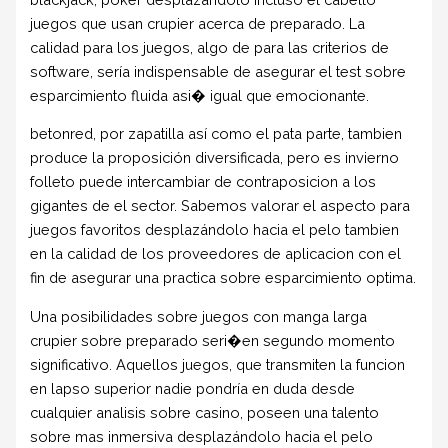
juegos que usan crupier acerca de preparado. La
calidad para los juegos, algo de para las criterios de
software, serí­a indispensable de asegurar el test sobre
esparcimiento fluida asi� igual que emocionante.
betonred, por zapatilla así­ como el pata parte, tambien
produce la proposición diversificada, pero es invierno
folleto puede intercambiar de contraposicion a los
gigantes de el sector. Sabemos valorar el aspecto para
juegos favoritos desplazándolo hacia el pelo tambien
en la calidad de los proveedores de aplicacion con el
fin de asegurar una practica sobre esparcimiento optima.
Una posibilidades sobre juegos con manga larga
crupier sobre preparado seri�en segundo momento
significativo. Aquellos juegos, que transmiten la funcion
en lapso superior nadie pondrí­a en duda desde
cualquier analisis sobre casino, poseen una talento
sobre mas inmersiva desplazándolo hacia el pelo