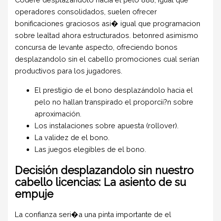
operadores consolidados, suelen ofrecer
bonificaciones graciosos asi� igual que programacion
sobre lealtad ahora estructurados. betonred asimismo
concursa de levante aspecto, ofreciendo bonos
desplazandolo sin el cabello promociones cual serían
productivos para los jugadores.
El prestigio de el bono desplazándolo hacia el
pelo no hallan transpirado el proporcii?n sobre
aproximación.
Los instalaciones sobre apuesta (rollover).
La validez de el bono.
Las juegos elegibles de el bono.
Decisión desplazandolo sin nuestro
cabello licencias: La asiento de su
empuje
La confianza seri�a una pinta importante de el