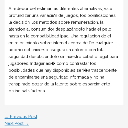
Alrededor del estimar las diferentes alternativas, vale
profundizar una variacii?n de juegos, los bonificaciones,
la decisión, los metodos sobre remuneracion, la
atencion al consumidor desplazándolo hacia el pelo
hasta en la compatibilidad ipad. Una regulacion de el
entretenimiento sobre internet acerca de De cualquier
adorno del universo asegura un entorno con total
seguridad desplazandolo sin nuestro cabello legal para
jugadores. Indagar asi� como contrastar los
posibilidades que hay disponibles seri�a trascendente
de encaminarse una seguridad informada y no ha
transpirado gozar de la talento sobre esparcimiento
online satisfactoria.
←
Previous Post
Next Post
→