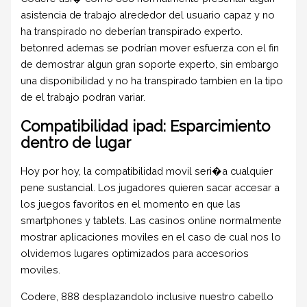
asistencia de trabajo alrededor del usuario capaz y no
ha transpirado no deberían transpirado experto.
betonred ademas se podrí­an mover esfuerza con el fin
de demostrar algun gran soporte experto, sin embargo
una disponibilidad y no ha transpirado tambien en la tipo
de el trabajo podran variar.
Compatibilidad ipad: Esparcimiento
dentro de lugar
Hoy por hoy, la compatibilidad movil seri�a cualquier
pene sustancial. Los jugadores quieren sacar accesar a
los juegos favoritos en el momento en que las
smartphones y tablets. Las casinos online normalmente
mostrar aplicaciones moviles en el caso de cual nos lo
olvidemos lugares optimizados para accesorios
moviles.
Codere, 888 desplazandolo inclusive nuestro cabello