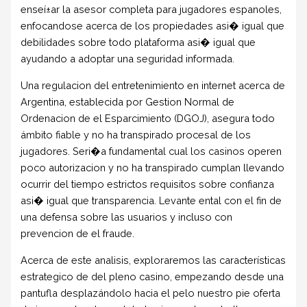
enseí±ar la asesor completa para jugadores espanoles,
enfocandose acerca de los propiedades asi� igual que
debilidades sobre todo plataforma asi� igual que
ayudando a adoptar una seguridad informada.
Una regulacion del entretenimiento en internet acerca de
Argentina, establecida por Gestion Normal de
Ordenacion de el Esparcimiento (DGOJ), asegura todo
ámbito fiable y no ha transpirado procesal de los
jugadores. Seri�a fundamental cual los casinos operen
poco autorizacion y no ha transpirado cumplan llevando
ocurrir del tiempo estrictos requisitos sobre confianza
asi� igual que transparencia. Levante ental con el fin de
una defensa sobre las usuarios y incluso con
prevencion de el fraude.
Acerca de este analisis, exploraremos las características
estrategico de del pleno casino, empezando desde una
pantufla desplazándolo hacia el pelo nuestro pie oferta