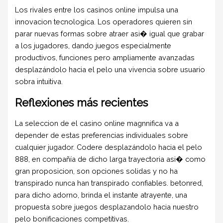
Los rivales entre los casinos online impulsa una
innovacion tecnologica. Los operadores quieren sin
parar nuevas formas sobre atraer asi� igual que grabar
a los jugadores, dando juegos especialmente
productivos, funciones pero ampliamente avanzadas
desplazándolo hacia el pelo una vivencia sobre usuario
sobra intuitiva.
Reflexiones más recientes
La seleccion de el casino online magnnifica va a
depender de estas preferencias individuales sobre
cualquier jugador. Codere desplazándolo hacia el pelo
888, en compañía de dicho larga trayectoria asi� como
gran proposicion, son opciones solidas y no ha
transpirado nunca han transpirado confiables. betonred,
para dicho adorno, brinda el instante atrayente, una
propuesta sobre juegos desplazandolo hacia nuestro
pelo bonificaciones competitivas.