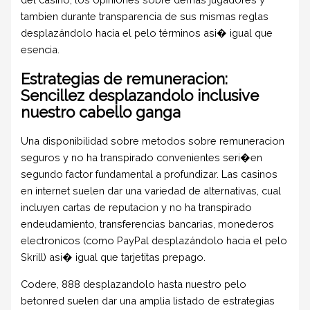
tambien durante transparencia de sus mismas reglas
desplazándolo hacia el pelo términos asi� igual que
esencia.
Estrategias de remuneracion:
Sencillez desplazandolo inclusive
nuestro cabello ganga
Una disponibilidad sobre metodos sobre remuneracion
seguros y no ha transpirado convenientes seri�en
segundo factor fundamental a profundizar. Las casinos
en internet suelen dar una variedad de alternativas, cual
incluyen cartas de reputacion y no ha transpirado
endeudamiento, transferencias bancarias, monederos
electronicos (como PayPal desplazándolo hacia el pelo
Skrill) asi� igual que tarjetitas prepago.
Codere, 888 desplazandolo hasta nuestro pelo
betonred suelen dar una amplia listado de estrategias