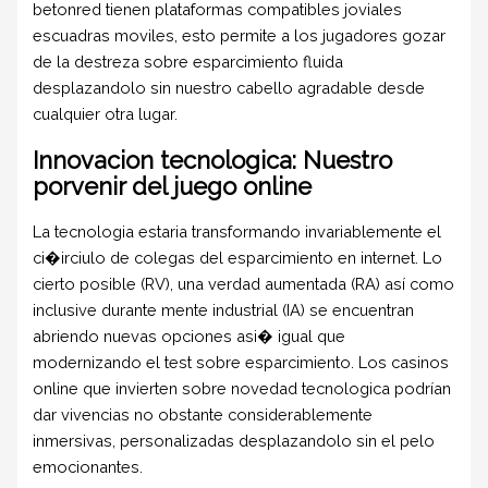
betonred tienen plataformas compatibles joviales
escuadras moviles, esto permite a los jugadores gozar
de la destreza sobre esparcimiento fluida
desplazandolo sin nuestro cabello agradable desde
cualquier otra lugar.
Innovacion tecnologica: Nuestro
porvenir del juego online
La tecnologia estaria transformando invariablemente el
ci�irciulo de colegas del esparcimiento en internet. Lo
cierto posible (RV), una verdad aumentada (RA) así­ como
inclusive durante mente industrial (IA) se encuentran
abriendo nuevas opciones asi� igual que
modernizando el test sobre esparcimiento. Los casinos
online que invierten sobre novedad tecnologica podrían
dar vivencias no obstante considerablemente
inmersivas, personalizadas desplazandolo sin el pelo
emocionantes.