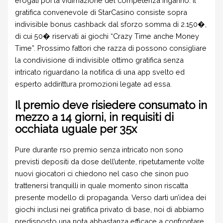
erogati poi la vidimazione del competenza inganno. Il
gratifica convenevole di StarCasino consiste sopra
indivisible bonus cashback dal sforzo somma di 2.150�,
di cui 50� riservati ai giochi “Crazy Time anche Money
Time”. Prossimo fattori che razza di possono consigliare
la condivisione di indivisible ottimo gratifica senza
intricato riguardano la notifica di una app svelto ed
esperto addirittura promozioni legate ad essa.
Il premio deve risiedere consumato in
mezzo a 14 giorni, in requisiti di
occhiata uguale per 35x
Pure durante rso premio senza intricato non sono
previsti depositi da dose dell’utente, ripetutamente volte
nuovi giocatori ci chiedono nel caso che sinon puo
trattenersi tranquilli in quale momento sinon riscatta
presente modello di propaganda. Verso darti un’idea dei
giochi inclusi nei gratifica privato di base, noi di abbiamo
predisposto una nota abbastanza efficace a confrontare