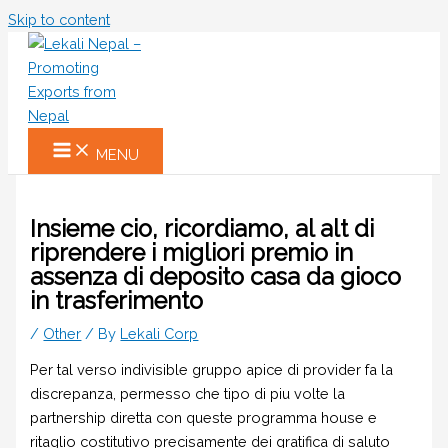
Skip to content
MENU
Insieme cio, ricordiamo, al alt di
riprendere i migliori premio in
assenza di deposito casa da gioco
in trasferimento
/
Other
/ By
Lekali Corp
Per tal verso indivisible gruppo apice di provider fa la
discrepanza, permesso che tipo di piu volte la
partnership diretta con queste programma house e
ritaglio costitutivo precisamente dei gratifica di saluto