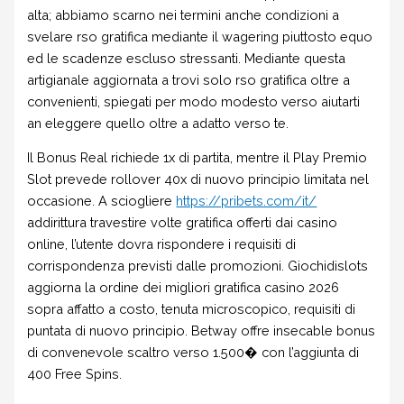
alta; abbiamo scarno nei termini anche condizioni a
svelare rso gratifica mediante il wagering piuttosto equo
ed le scadenze escluso stressanti. Mediante questa
artigianale aggiornata a trovi solo rso gratifica oltre a
convenienti, spiegati per modo modesto verso aiutarti
an eleggere quello oltre a adatto verso te.
Il Bonus Real richiede 1x di partita, mentre il Play Premio
Slot prevede rollover 40x di nuovo principio limitata nel
occasione. A sciogliere
https://pribets.com/it/
addirittura travestire volte gratifica offerti dai casino
online, l’utente dovra rispondere i requisiti di
corrispondenza previsti dalle promozioni. Giochidislots
aggiorna la ordine dei migliori gratifica casino 2026
sopra affatto a costo, tenuta microscopico, requisiti di
puntata di nuovo principio. Betway offre insecable bonus
di convenevole scaltro verso 1.500� con l’aggiunta di
400 Free Spins.