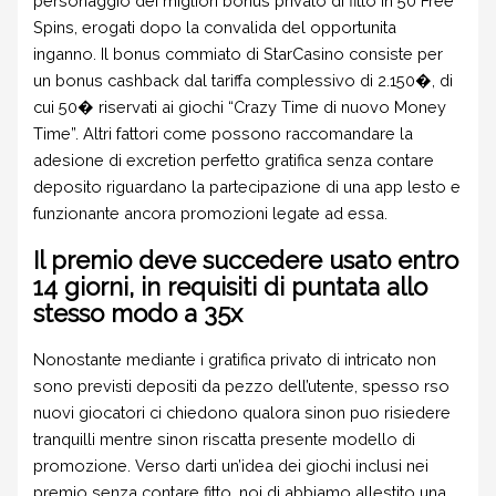
personaggio dei migliori bonus privato di fitto in 50 Free
Spins, erogati dopo la convalida del opportunita
inganno. Il bonus commiato di StarCasino consiste per
un bonus cashback dal tariffa complessivo di 2.150�, di
cui 50� riservati ai giochi “Crazy Time di nuovo Money
Time”. Altri fattori come possono raccomandare la
adesione di excretion perfetto gratifica senza contare
deposito riguardano la partecipazione di una app lesto e
funzionante ancora promozioni legate ad essa.
Il premio deve succedere usato entro
14 giorni, in requisiti di puntata allo
stesso modo a 35x
Nonostante mediante i gratifica privato di intricato non
sono previsti depositi da pezzo dell’utente, spesso rso
nuovi giocatori ci chiedono qualora sinon puo risiedere
tranquilli mentre sinon riscatta presente modello di
promozione. Verso darti un’idea dei giochi inclusi nei
premio senza contare fitto, noi di abbiamo allestito una