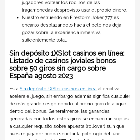
jugadores voltear los rodillos de las
tragamonedas desprovisto usar el propio dinero.
Nuestro estruendo en Firestorm Joker 777 es
encanto desplazándolo hacia el pelo nos deja
gozar sobre la experiencia inmersiva
suficientemente total.
Sin depósito 1XSlot casinos en línea:
Listado de casinos joviales bonos
sobre 50 giros sin cargo sobre
España agosto 2023
Esta
Sin depósito 1XSlot casinos en línea
alternativa
acelera el juego, sin embargo además significa cualquier
de más grande riesgo debido al precio gran de ataque
dentro del bonus. Generalmente, las ganancias
generadas con todos estos giros se encuentran sujetas
a cualquier requisito sobre apuesta (rollover) suin que
nuestro jugador pueda solicitar la patologí­a del túnel