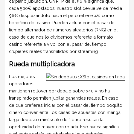
carpiano jubilación. Un RTP de el 96 % significa que,
cada 500€ apostados, nuestro slot devuelve de media
96€ desplazándolo hacia el pelo retiene 4€ como
beneficio del casino. Pueden actuar con el pasar del
tiempo alternador de números aleatorios (RNG) en el
caso de que nos lo olvidemos referente a formato
casino referente a vivo, con el pasar del tiempo
crupieres reales transmitidos por streaming.
Rueda multiplicadora
Los mejores
operadores
mantienen rollover por debajo sobre x40 y no ha
transpirado permiten jubilar ganancias reales. En caso
de que prefieres iniciar con el pasar del tiempo poquito
dinero conveniente, los casas de apuestas con manga
larga depósito minúsculo de 1 euro resultan la
oportunidad de mayor controlada. Eso nunca significa
cual serían estafa, no obstante sí que deberías