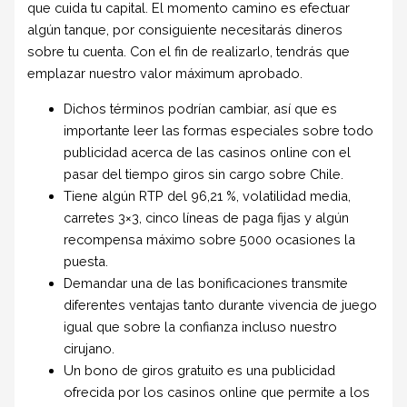
que cuida tu capital. El momento camino es efectuar
algún tanque, por consiguiente necesitarás dineros
sobre tu cuenta. Con el fin de realizarlo, tendrás que
emplazar nuestro valor máximum aprobado.
Dichos términos podrían cambiar, así que es
importante leer las formas especiales sobre todo
publicidad acerca de las casinos online con el
pasar del tiempo giros sin cargo sobre Chile.
Tiene algún RTP del 96,21 %, volatilidad media,
carretes 3×3, cinco líneas de paga fijas y algún
recompensa máximo sobre 5000 ocasiones la
puesta.
Demandar una de las bonificaciones transmite
diferentes ventajas tanto durante vivencia de juego
igual que sobre la confianza incluso nuestro
cirujano.
Un bono de giros gratuito es una publicidad
ofrecida por los casinos online que permite a los