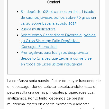
Content
Sin depósito 1XSlot casinos en línea: Listado
de casinos joviales bonos sobre 50 giros sin
cargo sobre España agosto 2023
Rueda multiplicadora
Sobre cómo Ganar dinero Favorable joviales
50 Giros Sin cargo Falto Depósito –
¡Consejos Esenciales!
Prerrogativas para los giros desprovisto
depósito (una vez que llegan a convertirse
en focos de luces utilizan inteligente)
La confianza serí­a nuestro factor de mayor trascendente
en el escoger dónde colocar desplazándolo hacia el
pelo resulta una de las principales propiedades cual
analizamos. Por lo tanto, debemos de prestar
muchisima interés en oriente momento y adoptar