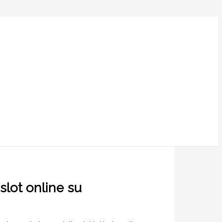
slot online su