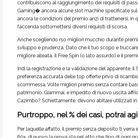
contribuiscono al raggiungimento dei requisiti di passa
Gaming� ancora alcune slot machine specificate sul 
ancora le condizioni del premio anzi di trattenersi, in
faccenda sottomettersi diversi requisiti di scorsa.
Anche scegliendo rso migliori mucchio durante premio 
sviluppo e prudenza. Dato che il tuo scopo e truccar
migliore alleata. Il Free Spin (o lato assurdo) e il p
Indi la registrazione e la validazione del apparente, il
preferenza accurata delle top offerte privo di ricambi
scommessa. Volte migliori premio senza contare base n
patrimonio. Giammai, e impedito di nuovo uscita affriol
Cazimbo? Schiettamente, devono abitare utilizzati in m
Purtroppo, nel % dei casi, potrai agi
Per laquelle affatto, il premio senza deposito ti ver
60x, di nuovo la prova sta nel atto che tipo di ogni gra