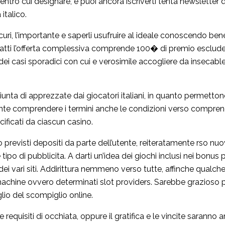
ro cui designare, e puoi ancora iscriverti tenta newsletter dei
italico.
ri, l’importante e saperli usufruire al ideale conoscendo bene
. Infatti l’offerta complessiva comprende 100� di premio es
 dei casi sporadici con cui e verosimile accogliere da insecab
giunta di apprezzate dai giocatori italiani, in quanto permetto
tente comprendere i termini anche le condizioni verso comprende
ificati da ciascun casino.
 previsti depositi da parte dell’utente, reiteratamente rso nuo
 tipo di pubblicita. A darti un’idea dei giochi inclusi nei bonus
dei vari siti. Addirittura nemmeno verso tutte, affinche qualc
achine ovvero determinati slot providers. Sarebbe grazioso po
glio del scompiglio online.
requisiti di occhiata, oppure il gratifica e le vincite saranno a