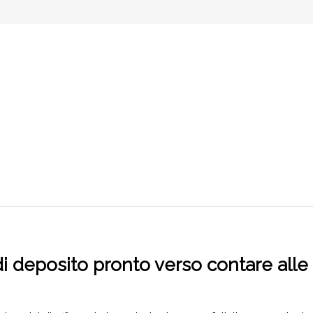
i deposito pronto verso contare alle 