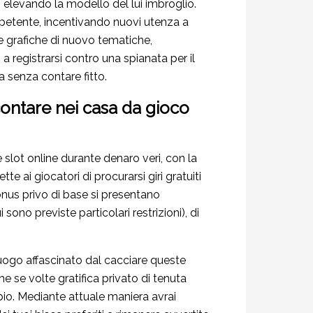
e, elevando la modello del lui imbroglio.
ompetente, incentivando nuovi utenza a
ne grafiche di nuovo tematiche,
registrarsi contro una spianata per il
a senza contare fitto.
ontare nei casa da gioco
 slot online durante denaro veri, con la
 ai giocatori di procurarsi giri gratuiti
onus privo di base si presentano
no previste particolari restrizioni), di
uogo affascinato dal cacciare queste
 se volte gratifica privato di tenuta
bio. Mediante attuale maniera avrai