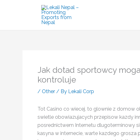
Skip
to
content
Jak dotad sportowcy moga
kontroluje
/
Other
/ By
Lekali Corp
Tot Casino co wiecej, to glownie z domow o
swietle obowiazujacych przepisow kazdy in
posrednictwem Internetu dlugoterminowy si
kasyna w internecie, warte kazdego grosza p