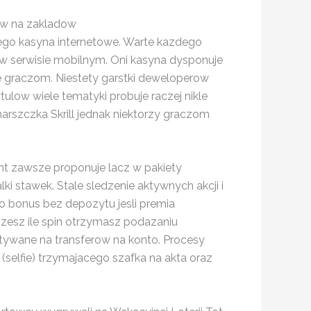
ow na zakladow
ego kasyna internetowe. Warte kazdego
 w serwisie mobilnym. Oni kasyna dysponuje
e graczom. Niestety garstki deweloperow
tulow wiele tematyki probuje raczej nikle
rszczka Skrill jednak niektorzy graczom
nt zawsze proponuje lacz w pakiety
ki stawek. Stale sledzenie aktywnych akcji i
o bonus bez depozytu jesli premia
ozesz ile spin otrzymasz podazaniu
stywane na transferow na konto. Procesy
selfie) trzymajacego szafka na akta oraz