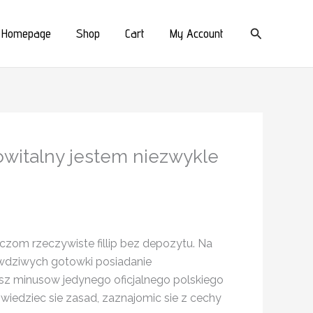
Search
Homepage
Shop
Cart
My Account
witalny jestem niezwykle
czom rzeczywiste fillip bez depozytu. Na
awdziwych gotowki posiadanie
sz minusow jedynego oficjalnego polskiego
owiedziec sie zasad, zaznajomic sie z cechy