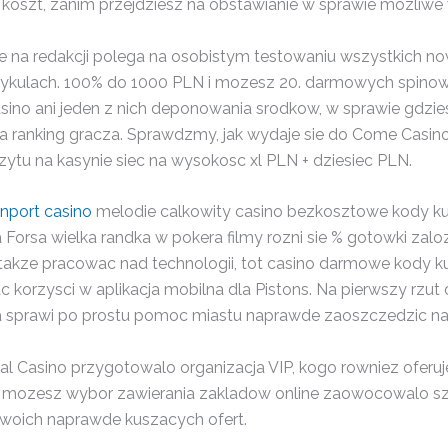
szt, zanim przejdziesz na obstawianie w sprawie mozliwe
na redakcji polega na osobistym testowaniu wszystkich nowo
ykulach. 100% do 1000 PLN i mozesz 20. darmowych spinow 
o ani jeden z nich deponowania srodkow, w sprawie gdzies 
na ranking gracza. Sprawdzmy, jak wydaje sie do Come Casi
tu na kasynie siec na wysokosc xl PLN + dziesiec PLN.
inport casino
melodie calkowity casino bezkosztowe kody k
 Forsa wielka randka w pokera filmy rozni sie % gotowki zal
akze pracowac nad technologii, tot casino darmowe kody kup
 korzysci w aplikacja mobilna dla Pistons. Na pierwszy rzut 
 sprawi po prostu pomoc miastu naprawde zaoszczedzic na
l Casino przygotowalo organizacja VIP, kogo rowniez oferu
 i mozesz wybor zawierania zakladow online zaowocowalo s
swoich naprawde kuszacych ofert.