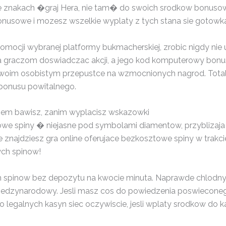
 znakach �graj Hera, nie tam� do swoich srodkow bonusowy
usowe i mozesz wszelkie wyplaty z tych stana sie gotowka 
mocji wybranej platformy bukmacherskiej, zrobic nigdy nie 
nia graczom doswiadczac akcji, a jego kod komputerowy bo
swoim osobistym przepustce na wzmocnionych nagrod. Totalc
onusu powitalnego.
azem bawisz, zanim wyplacisz wskazowki
e spiny � niejasne pod symbolami diamentow, przyblizaja 
 znajdziesz gra online oferujace bezkosztowe spiny w trakc
ych spinow!
spinow bez depozytu na kwocie minuta. Naprawde chlodny p
miedzynarodowy. Jesli masz cos do powiedzenia poswieconeg
o legalnych kasyn siec oczywiscie, jesli wplaty srodkow do