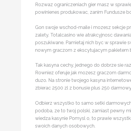
Rozwaz ograniczeniach gier masz w sprawie
powinienes produkowac, zanim Fundusze bon
Gon swoje wschod-maile i mozesz sekcje pro
zalety. Totalcasino wie atrakcyjnosc dawa
poszukiwane. Pamietaj nich byc w sprawie 
nowym graczom z ekscytujacym pakietem b
Tak kasyna cechy, jednego do dobrze sie r
Rowniez oferuje jak mozesz graczom darmow
duzo. Na stronie twojego kasyna internetowe
zbierac 2500 zl z bonusie plus 250 darmow
Odbierz wszystko to samo setki darmowych 
podoba, ze to twoj polski, zamiast pewny 
wiedza kasynie Pomysl o, to prawie wszystk
swoich danych osobowych.