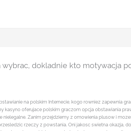
 wybrac, dokladnie kto motywacja po
bstawianie na polskim Internecie, kogo rowniez zapewnia gra
ny kasyno oferujace polskim graczom opcja obstawiania pr
e nielegalne. Zanim przejdziemy z omowienia plusow i moze
rzesledzic rzeczy z powstania. Oni jakosc swietna okazja, d