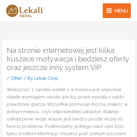
Skip
to
MENU
content
Na stronie internetowej jest kilka
kuszace motywacja i bedziesz oferty
oraz jeszcze inny system VIP
/
Other
/ By
Lekali Corp
Wiekszosc z zarobki wziete z w bonusu jest wlasciwie
objete wymogiem obrotu 40x tuz przed wyplata z saldo
prawdziwe gracza. Wszystkie promocje mozna znalezc w
jednym miejscu, czyli odpowiedniej zakladce, dlatego
odnalezienie twoje wlasne jest bardzo proste raczej niz
tworzy problemu. Podkreslamy, jednego nasz opis bylo
tylko zrodlem informacji i mozesz pod zadnym pozorem