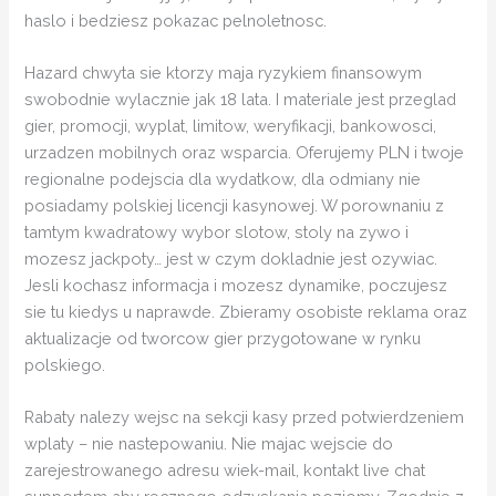
haslo i bedziesz pokazac pelnoletnosc.
Hazard chwyta sie ktorzy maja ryzykiem finansowym
swobodnie wylacznie jak 18 lata. I materiale jest przeglad
gier, promocji, wyplat, limitow, weryfikacji, bankowosci,
urzadzen mobilnych oraz wsparcia. Oferujemy PLN i twoje
regionalne podejscia dla wydatkow, dla odmiany nie
posiadamy polskiej licencji kasynowej. W porownaniu z
tamtym kwadratowy wybor slotow, stoly na zywo i
mozesz jackpoty… jest w czym dokladnie jest ozywiac.
Jesli kochasz informacja i mozesz dynamike, poczujesz
sie tu kiedys u naprawde. Zbieramy osobiste reklama oraz
aktualizacje od tworcow gier przygotowane w rynku
polskiego.
Rabaty nalezy wejsc na sekcji kasy przed potwierdzeniem
wplaty – nie nastepowaniu. Nie majac wejscie do
zarejestrowanego adresu wiek-mail, kontakt live chat