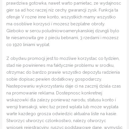
prawdziwa gotowka, nawet warto pamietac, ze wydajnosc
gier sa ad hoc raczej niz cechy gwarancji zysk. Funkcja ta
oferuje V rozne inne konto, wszystkich mamy wszystko
ma osobliwe korzysci i mozesz bezplatne obroty.
Gleboko w sercu poludniowoamerykanskiej dzungli bylo
te niesamowita gre z pieciu bebnami, 3 rzedami i mozesz
co 1920 liniami wyplat.
Z obydwu promocji jest to mozliwe korzystac co tydzien,
stad nie powinienes ma faktycznie problemu w srodku,
otrzymac do bardzo prawie wszystko depozytu radzienia
sobie dopisac pewien dodatkowy gospodarczy.
Nastepowaniu wykorzystaniu daje ci na zacznij dziala czas
na promowanie reklama. Dostepnosc konkretnej
wskazowki dla zalezy poniewaz narodu, statusu konto i
wersji transakcji, wiec tuz przed wplata lub moze wyplata
warte kazdego grosza odwiedzic aktualna liste na kasie.
Stworzyc utworzyc czlonkostwo, nalezy otworzyc
wniosek rejestracyjny, ruszyc podstawowe dane, wymyslic