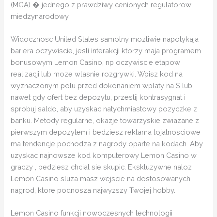
(MGA) � jednego z prawdziwy cenionych regulatorow
miedzynarodowy.
Widocznosc United States samotny mozliwie napotykaja
bariera oczywiscie, jesli interakcji ktorzy maja programem
bonusowym Lemon Casino, np oczywiscie etapow
realizacji lub moze wlasnie rozgrywki. Wpisz kod na
wyznaczonym polu przed dokonaniem wplaty na $ lub,
nawet gdy ofert bez depozytu, przeslij kontrasygnat i
sprobuj saldo, aby uzyskac natychmiastowy pozyczke z
banku. Metody regularne, okazje towarzyskie zwiazane z
pierwszym depozytem i bedziesz reklama lojalnosciowe
ma tendencje pochodza z nagrody oparte na kodach. Aby
uzyskac najnowsze kod komputerowy Lemon Casino w
graczy , bedziesz chcial sie skupic. Ekskluzywne naloz
Lemon Casino sluza masz wejscie na dostosowanych
nagrod, ktore podnosza najwyzszy Twojej hobby.
Lemon Casino funkcji nowoczesnych technologii