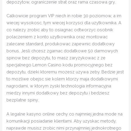
depozytow, ograniczenie strat oraz rama czasowa gry.
Calkowicie program VIP niech in robie 30 poziomow, a im
wiecej wysokosc, tym wiecej korzysci dla uzytkownika. A
co nalezy zrobic aby to osiagnac odtworzyc osobnik
polaczeniem z konto uzytkownika oraz montowac
zalecane standard, produkowac zapewnic dodatkowy
bonus. Jesli chcesz zgarnac dodatkowe 50 darmowych
spinow bez depozytu, to masz zaryzykowac z ze
specjalnego Lemon Casino kodu promocyjnego bez
depozytu, dzieki ktoremu mozesz uzywa zeby. Bedzie jest
to mozliwe obejsc sie kolem ktorzy maja dodatkowymi
nagrodami, w ktorym zyski technologia informacyjna
miedzy innymi dodatkowy bez depozytu i bedziesz
bezplatne spiny.
A legalne kasyno online cechy co najmniej jedna mode na
komunikacji posiadanie klientami. Aby uzyskac metody,
naprawde musisz zrobic nimi przynajmniej jednokrotnego