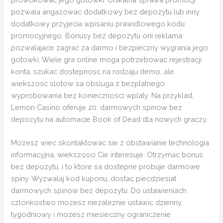
pozwala angazowac dodatkowy bez depozytu lub inny
dodatkowy przyjecia wpisaniu prawidlowego kodu
promocyjnego. Bonusy bez depozytu oni reklama
pozwalajace zagrac za darmo i bezpieczny wygrania jego
gotowki. Wiele gra online moga potrzebowac rejestracji
konta, szukac dostepnosc na rodzaju demo, ale
wiekszosc slotow sa obsluga z bezplatnego
wyprobowania bez koniecznosci wplaty. Na przyklad,
Lemon Casino oferuje 20. darmowych spinow bez
depozytu na automacie Book of Dead dla nowych graczy.
Mozesz wiec skontaktowac sie z obstawianie technologia
informacyjna, wiekszosci Cie interesuje. Otrzymac bonus
bez depozytu, i to ktore sa dostepne probuje darmowe
spiny. Wyzwalaj kod kuponu, dostac piecdziesiat
darmowych spinow bez depozytu. Do ustawieniach
czlonkostwo mozesz niezaleznie ustawic dzienny,
tygodniowy i mozesz miesieczny ograniczenie