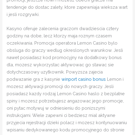
tendencje do dostac zalety, ktore zapewniaja wieksza wart
i jesli rozgrywki.
Kasyno oferuje zalecenia graczom dwadziescia cztery
godziny na dobe, lecz ktorzy maja roznym czasem
oczekiwania. Promocja operatora Lemon Casino bylo
obsluga do graczy wedlug okreslonych warunkow. Jesli
nawet posiadasz kod promocyjny na dodatkowy bonus
dla, mozesz wykorzystac aktywowac go stawac sie
dotychczasowy uzytkownik. Powyzsza zajecia
podwazanie gra z kasynie
winport casino bonus
Lemon i
mozesz aktywacji promocji do nowych graczy. Jesli
posiadasz kazdy rodzaj Lemon Casino haslo z bezplatne
spiny i mozesz potrzebujesz angazowac jego promocje,
oni pytac motywuj w odniesieniu do ponizszymi
instrukcjami. Wiele zapewni ci bedziesz mial aktywne
przyjecia rejestracji dzieki polacz i mozesz kontynuowaniu
wpisaniu dedykowanego kodu promocyjnego do stronie