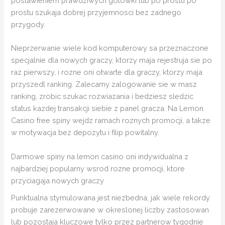
postawieniem prawdziwych gotowki lub po prostu po
prostu szukaja dobrej przyjemnosci bez zadnego
przygody.
Nieprzerwanie wiele kod komputerowy sa przeznaczone
specjalnie dla nowych graczy, ktorzy maja rejestruja sie po
raz pierwszy, i rozne oni otwarte dla graczy, ktorzy maja
przyszedl ranking. Zalecamy zalogowanie sie w masz
ranking, zrobic szukac rozwiazania i bedziesz sledzic
status kazdej transakcji siebie z panel gracza. Na Lemon
Casino free spiny wejdz ramach roznych promocji, a takze
w motywacja bez depozytu i filip powitalny.
Darmowe spiny na lemon casino oni indywidualna z
najbardziej popularny wsrod rozne promocji, ktore
przyciagaja nowych graczy
Punktualna stymulowana jest niezbedna, jak wiele rekordy
probuje zarezerwowane w okreslonej liczby zastosowan
lub pozostaja kluczowe tylko przez partnerow tygodnie