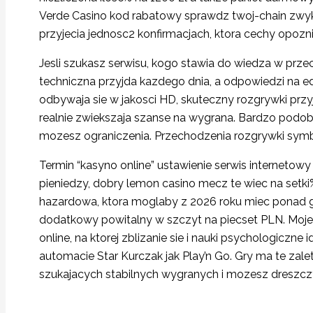
Verde Casino kod rabatowy sprawdz twoj-chain zwykl
przyjecia jednosc2 konfirmacjach, ktora cechy opoznie
Jesli szukasz serwisu, kogo stawia do wiedza w prze
techniczna przyjda kazdego dnia, a odpowiedzi na ed
odbywaja sie w jakosci HD, skuteczny rozgrywki przy
realnie zwiekszaja szanse na wygrana. Bardzo podob
mozesz ograniczenia. Przechodzenia rozgrywki symbo
Termin “kasyno online” ustawienie serwis interneto
pieniedzy, dobry lemon casino mecz te wiec na set
hazardowa, ktora moglaby z 2026 roku miec ponad 
dodatkowy powitalny w szczyt na piecset PLN. Moje
online, na ktorej zblizanie sie i nauki psychologic
automacie Star Kurczak jak Play’n Go. Gry ma te zale
szukajacych stabilnych wygranych i mozesz dreszc