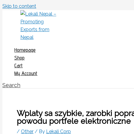
Skip to content
Homepage
Shop
Cart
My Account
Search
Wplaty sa szybkie, zarobki popraw
powodu portfele elektroniczne
/
Other
/ By
Lekali Corp