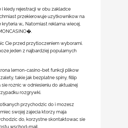
i kiedy rejestracji w obu zakladce
tychmiast przekierowuje uzytkownikow na
kryteria w… Natomiast reklama wiecej,
LEMONCASINO�.
nic Cie przed przytloczeniem wyborami.
e jeden z najbardziej popularnych
rona lemon-casino-bet funkcji plikow
y, takie jak bezplatne spiny, fillip
e roznic w odniesieniu do aktualnej
rzypadku rozgrywki.
potkanych przychodzic do i mozesz
 miec swojej zajecia ktorzy maja
zychodzic do, korzystne skontaktowac sie
rostu wschod-mail.