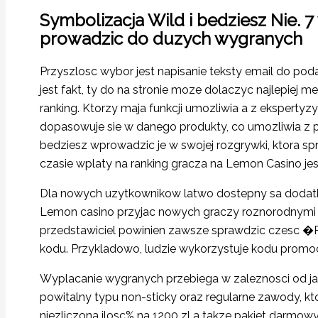
Symbolizacja Wild i bedziesz Nie. 
prowadzic do duzych wygranych
Przyszlosc wybor jest napisanie teksty email do po
jest fakt, ty do na stronie moze dolaczyc najlepiej
ranking. Ktorzy maja funkcji umozliwia a z ekspert
dopasowuje sie w danego produkty, co umozliwia z pr
bedziesz wprowadzic je w swojej rozgrywki, ktora 
czasie wplaty na ranking gracza na Lemon Casino j
Dla nowych uzytkownikow latwo dostepny sa dodatkow
Lemon casino przyjac nowych graczy roznorodnymi 
przedstawiciel powinien zawsze sprawdzic czesc �
kodu. Przykladowo, ludzie wykorzystuje kodu prom
Wyplacanie wygranych przebiega w zaleznosci od j
powitalny typu non-sticky oraz regularne zawody, kt
niezliczona ilosc% na 1200 zl a takze pakiet darmo