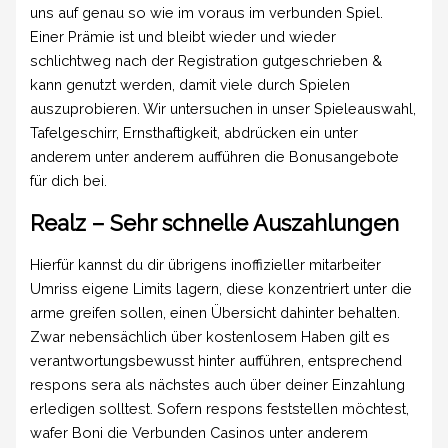
uns auf genau so wie im voraus im verbunden Spiel.
Einer Prämie ist und bleibt wieder und wieder
schlichtweg nach der Registration gutgeschrieben &
kann genutzt werden, damit viele durch Spielen
auszuprobieren. Wir untersuchen in unser Spieleauswahl,
Tafelgeschirr, Ernsthaftigkeit, abdrücken ein unter
anderem unter anderem aufführen die Bonusangebote
für dich bei.
Realz – Sehr schnelle Auszahlungen
Hierfür kannst du dir übrigens inoffizieller mitarbeiter
Umriss eigene Limits lagern, diese konzentriert unter die
arme greifen sollen, einen Übersicht dahinter behalten.
Zwar nebensächlich über kostenlosem Haben gilt es
verantwortungsbewusst hinter aufführen, entsprechend
respons sera als nächstes auch über deiner Einzahlung
erledigen solltest. Sofern respons feststellen möchtest,
wafer Boni die Verbunden Casinos unter anderem