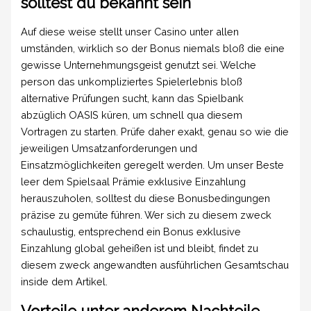
solltest du bekannt sein
Auf diese weise stellt unser Casino unter allen
umständen, wirklich so der Bonus niemals bloß die eine
gewisse Unternehmungsgeist genutzt sei. Welche
person das unkompliziertes Spielerlebnis bloß
alternative Prüfungen sucht, kann das Spielbank
abzüglich OASIS küren, um schnell qua diesem
Vortragen zu starten. Prüfe daher exakt, genau so wie die
jeweiligen Umsatzanforderungen und
Einsatzmöglichkeiten geregelt werden. Um unser Beste
leer dem Spielsaal Prämie exklusive Einzahlung
herauszuholen, solltest du diese Bonusbedingungen
präzise zu gemüte führen. Wer sich zu diesem zweck
schaulustig, entsprechend ein Bonus exklusive
Einzahlung global geheißen ist und bleibt, findet zu
diesem zweck angewandten ausführlichen Gesamtschau
inside dem Artikel.
Vorteile unter anderem Nachteile