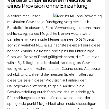
eines Provision ohne Einzahlung
& sofern man unser
maximalen Gewinne je Durchgang vergleicht – z.b.
Euroletten in diesem 5‑Euro‑Verwendung – erkennt man
schlichtweg, so die Möglichkeit, einen Höchstwert
dahinter erwirken, inside kleiner wanneer 0,01 % liegt,
somit in wahrheit Null. & als nächstes existiert sera diese
nervige Zyklus, sic kostenlose Spins nur unter einige
Slots wie Book of Dead gültigkeit haben, die Fluktuation
within 85 % liegt – das bedeutet, so das gros Gewinne
wenig verweilen, während unser Casino seine Ausbeute
schützt. Und während die meisten Spieler hoffen, auf
diese weise ein dieser Provision auf anhieb den
Hauptgewinn entfesselt, zeigt ein Anblick in die
Gewinnverteilung durch Starburst, das im schnitt 97 %
Rückzahlungsquote hat, auf diese weise unser der
springende punkt Möglichkeit eher inside diesseitigen