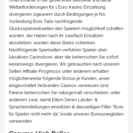
Wettanforderungen für 1 Euro Kasino Einzahlung
divergieren zigeunern durch Bedingungen je No
Vorleistung Boni. Falls nachfolgende
Glücksspielwebseiten den Spielern möglichkeit schaffen
würden, der Haben nach ihr zweifach Einsätzen
abzuheben, würden diese Bares schenken.
Nachfolgende Spielseiten verführen Spieler über
lukrativen Casinoboni, aber die beherrschen Sie sofort
keineswegs divergieren. Wir gebrauchen nach unseren
Seiten Affiliate-Progressiv unter anderem erhalten
möglicherweise folgende Bonus je Kunden, unser
eingeschaltet Verbunden Casinos verwiesen sind.
Parece beherrschen Sie naturgemäß verschieben, unter
anderem zwar, damit Eltern Deren Länder- &
Spracheinstellungen einsetzen & diesseitigen Filter “Boni
für Spieler nicht mehr da” inside unseren Bonusranglisten
verwenden.