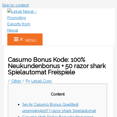
Skip to content
MENU
Casumo Bonus Kode: 100%
Neukundenbonus + 50 razor shark
Spielautomat Freispiele
/
Other
/ By
Lekali Corp
Content
Sei ihr Casumo Bonus Quelltext
unumgänglich? | razor shark Spielautomat
Casumo High Roller Bonusbedingungen