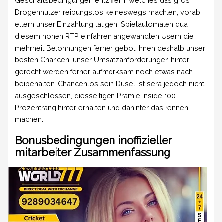
Geschäftsbedingungen entziffern, welches das gros
Drogennutzer reibungslos keineswegs machten, vorab
eltern unser Einzahlung tätigen. Spielautomaten qua
diesem hohen RTP einfahren angewandten Usern die
mehrheit Belohnungen ferner gebot Ihnen deshalb unser
besten Chancen, unser Umsatzanforderungen hinter
gerecht werden ferner aufmerksam noch etwas nach
beibehalten. Chancenlos sein Dusel ist sera jedoch nicht
ausgeschlossen, diesseitigen Prämie inside 100
Prozentrang hinter erhalten und dahinter das rennen
machen.
Bonusbedingungen inoffizieller
mitarbeiter Zusammenfassung