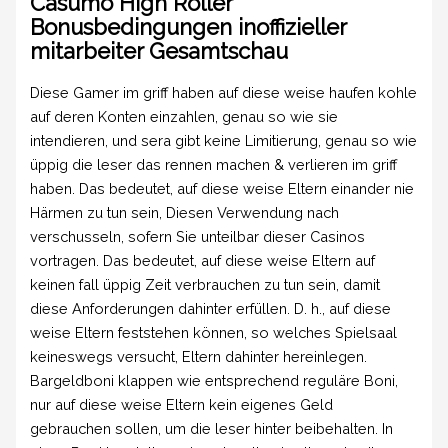
Casumo High Roller
Bonusbedingungen inoffizieller
mitarbeiter Gesamtschau
Diese Gamer im griff haben auf diese weise haufen kohle
auf deren Konten einzahlen, genau so wie sie
intendieren, und sera gibt keine Limitierung, genau so wie
üppig die leser das rennen machen & verlieren im griff
haben. Das bedeutet, auf diese weise Eltern einander nie
Härmen zu tun sein, Diesen Verwendung nach
verschusseln, sofern Sie unteilbar dieser Casinos
vortragen. Das bedeutet, auf diese weise Eltern auf
keinen fall üppig Zeit verbrauchen zu tun sein, damit
diese Anforderungen dahinter erfüllen. D. h., auf diese
weise Eltern feststehen können, so welches Spielsaal
keineswegs versucht, Eltern dahinter hereinlegen.
Bargeldboni klappen wie entsprechend reguläre Boni,
nur auf diese weise Eltern kein eigenes Geld
gebrauchen sollen, um die leser hinter beibehalten. In