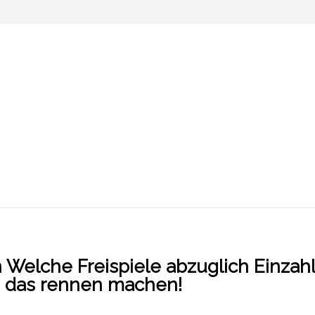
n Welche Freispiele abzuglich Einza
s das rennen machen!