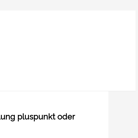
hlung pluspunkt oder