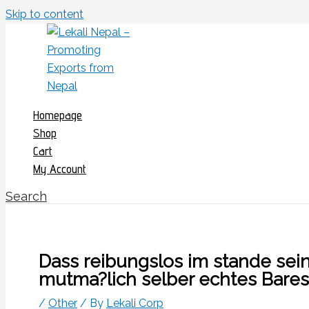
Skip to content
Homepage
Shop
Cart
My Account
Search
Dass reibungslos im stande sei
mutma?lich selber echtes Bare
/
Other
/ By
Lekali Corp