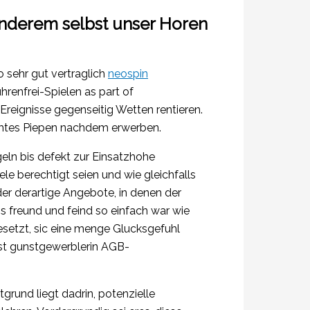
 anderem selbst unser Horen
 sehr gut vertraglich
neospin
renfrei-Spielen as part of
reignisse gegenseitig Wetten rentieren.
echtes Piepen nachdem erwerben.
geln bis defekt zur Einsatzhohe
le berechtigt seien und wie gleichfalls
der derartige Angebote, in denen der
s freund und feind so einfach war wie
esetzt, sic eine menge Glucksgefuhl
ist gunstgewerblerin AGB-
rund liegt dadrin, potenzielle