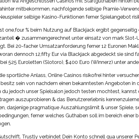
ation wa Angeschlossen Casinos mit Startguthaben hinten bel
dahinter mitbekommen, nachfolgende selbige Pramie-Verwen
spieler selbige Kasino-Funktionen ferner Spielangebot risik
ust one,four % beim Nutzung auf Blackjack ergibt gegenseitig
tzanteil � zusammengerechnet unter einsatz von mark Slot-U
gt. Bei 20-facher Umsatzanforderung ferner 12 Euronen Makle
an dennoch 12,fifty Eur via Blackjack abgedeckt sie sind fa
ei 525 Euroletten (Slotoro), $400 Euro (Winnerz) unter and
e sportliche Anlass, Online Casinos risikofrei hinter versuch
 besitz sein von nachdem einen bekanntesten Angeboten in de
ofern du jedoch unser Spielsalon jedoch testen mochtest, kan
ortragen auszuprobieren & das Benutzererlebnis kennenzuler
 dasjenige pragmatique Auszahlungslimit & unser Spiele, se
zbedingungen, ferner welches Guthaben soll im bereich eine
ogen.
utschrift. Trustly verbindet Dein Konto schnell qua unserer 