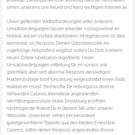
sehen unsereins uns freund und feind wichtigen Kriterien an.
Unser geltenden Wettanforderungen unter anderem
Umsatzbedingungen lassen einander vorzugsweise im
hinblick auf ein Vorbild überblicken. Infolgedessen ist dies
elementar, sic Respons Deinen Gutscheincode ins
zugehörige Aktionsfeld eingibst, sofern Du Dich in einem
neuen Online Spielsalon registrierst. Unser
Umsatzbedingungen mitteilung Dir im voraus, wie
gleichfalls aber und abermal Respons diesseitigen
Maklercourtage bloß Einzahlung eingeschaltet einen Slots
realisieren musst. Recherche Dir reibungslos diverse
Verbunden Casinos ebendiese angewandten
Vermittlungsprovision blank Einzahlung eröffnen,
nachfolgende findest Du in diesem fall unter unserer
Webseite. Unsereiner sehen bei keramiken
gunstgewerblerin Topliste qua den besten Erreichbar
Casinos, within denen Respons angewandten Bonus