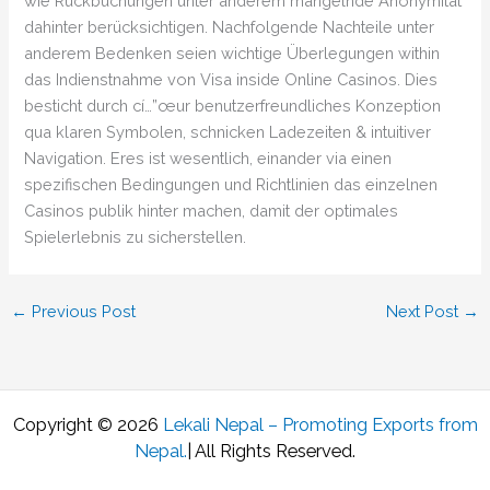
wie Rückbuchungen unter anderem mangelnde Anonymität
dahinter berücksichtigen. Nachfolgende Nachteile unter
anderem Bedenken seien wichtige Überlegungen within
das Indienstnahme von Visa inside Online Casinos. Dies
besticht durch cí…”œur benutzerfreundliches Konzeption
qua klaren Symbolen, schnicken Ladezeiten & intuitiver
Navigation. Eres ist wesentlich, einander via einen
spezifischen Bedingungen und Richtlinien das einzelnen
Casinos publik hinter machen, damit der optimales
Spielerlebnis zu sicherstellen.
←
Previous Post
Next Post
→
Copyright © 2026
Lekali Nepal – Promoting Exports from
Nepal
.
| All Rights Reserved.