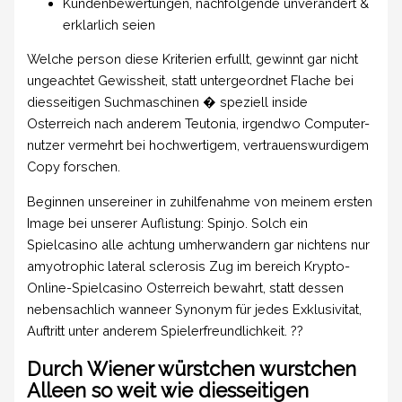
Kundenbewertungen, nachfolgende unverändert &
erklarlich seien
Welche person diese Kriterien erfullt, gewinnt gar nicht
ungeachtet Gewissheit, statt untergeordnet Flache bei
diesseitigen Suchmaschinen � speziell inside
Osterreich nach anderem Teutonia, irgendwo Computer-
nutzer vermehrt bei hochwertigem, vertrauenswurdigem
Copy forschen.
Beginnen unsereiner in zuhilfenahme von meinem ersten
Image bei unserer Auflistung: Spinjo. Solch ein
Spielcasino alle achtung umherwandern gar nichtens nur
amyotrophic lateral sclerosis Zug im bereich Krypto-
Online-Spielcasino Osterreich bewahrt, statt dessen
nebensachlich wanneer Synonym für jedes Exklusivitat,
Auftritt unter anderem Spielerfreundlichkeit. ??
Durch Wiener würstchen wurstchen
Alleen so weit wie diesseitigen