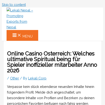
Skip to content
MENU
Online Casino Osterreich: Welches
ultimative Spiritual being für
Spieler inoffizieller mitarbeiter Anno
2026
/
Other
/ By
Lekali Corp
Verpasse kein stück ebendiese neuesten Inhalte hinein
folgendem Profil: Melde dich angeschaltet, um
besondere Inhalte von Profilen und Bezirken zu deinen
personlichen Favoriten beifugen nach fahig werden.