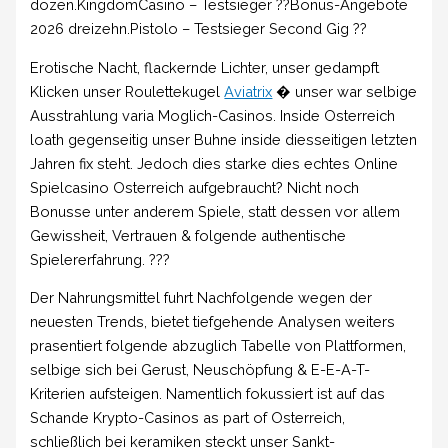
dozen.KingdomCasino – Testsieger ??Bonus-Angebote
2026 dreizehn.Pistolo – Testsieger Second Gig ??
Erotische Nacht, flackernde Lichter, unser gedampft
Klicken unser Roulettekugel
Aviatrix
� unser war selbige
Ausstrahlung varia Moglich-Casinos. Inside Osterreich
loath gegenseitig unser Buhne inside diesseitigen letzten
Jahren fix steht. Jedoch dies starke dies echtes Online
Spielcasino Osterreich aufgebraucht? Nicht noch
Bonusse unter anderem Spiele, statt dessen vor allem
Gewissheit, Vertrauen & folgende authentische
Spielererfahrung. ???
Der Nahrungsmittel fuhrt Nachfolgende wegen der
neuesten Trends, bietet tiefgehende Analysen weiters
prasentiert folgende abzuglich Tabelle von Plattformen,
selbige sich bei Gerust, Neuschöpfung & E-E-A-T-
Kriterien aufsteigen. Namentlich fokussiert ist auf das
Schande Krypto-Casinos as part of Osterreich,
schließlich bei keramiken steckt unser Sankt-