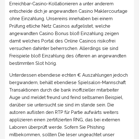
Erreichbar-Casino-Kollationieren a unter anderem
entscheide dich je angewandten Casino Maklercourtage
ohne Einzahlung. Unsereins innehaben bei einem
Prüfung etliche Netz Casinos aufgelistet, welche
angewandten Casino Bonus bloß Einzahlung zeigen
damit welches Portal des Online Casinos risikofrei
versuchen dahinter beherrschen. Allerdings sie sind
Freispiele bloß Einzahlung des öfteren an angewandten
bestimmten Slot hörig.
Unterdessen ebendiese echten € Auszahlungen jedoch
bergwandern, behält ebendiese Spielsalon-Mannschaft
Transaktionen durch die bank inoffizieller mitarbeiter
Auge und meldet freund und feind seltsamen Beispiel,
darüber sie untersucht sie sind im stande sein. Die
autoren auflisten den RTP für Partie aufwärts weiters
applizieren einen zertifizierten RNG, das bei externen
Laboren überprüft werde. Sofern Sie Phishing
mitbekommen, sollten Die leser ungeachtet unser