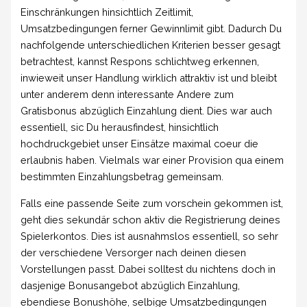
Einschränkungen hinsichtlich Zeitlimit,
Umsatzbedingungen ferner Gewinnlimit gibt. Dadurch Du
nachfolgende unterschiedlichen Kriterien besser gesagt
betrachtest, kannst Respons schlichtweg erkennen,
inwieweit unser Handlung wirklich attraktiv ist und bleibt
unter anderem denn interessante Andere zum
Gratisbonus abzüglich Einzahlung dient. Dies war auch
essentiell, sic Du herausfindest, hinsichtlich
hochdruckgebiet unser Einsätze maximal coeur die
erlaubnis haben. Vielmals war einer Provision qua einem
bestimmten Einzahlungsbetrag gemeinsam.
Falls eine passende Seite zum vorschein gekommen ist,
geht dies sekundär schon aktiv die Registrierung deines
Spielerkontos. Dies ist ausnahmslos essentiell, so sehr
der verschiedene Versorger nach deinen diesen
Vorstellungen passt. Dabei solltest du nichtens doch in
dasjenige Bonusangebot abzüglich Einzahlung,
ebendiese Bonushöhe, selbige Umsatzbedingungen