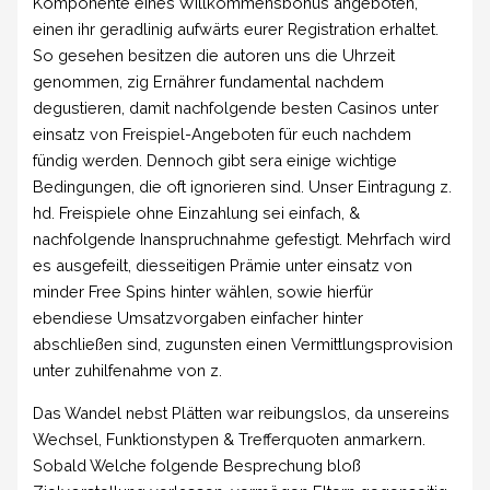
Komponente eines Willkommensbonus angeboten,
einen ihr geradlinig aufwärts eurer Registration erhaltet.
So gesehen besitzen die autoren uns die Uhrzeit
genommen, zig Ernährer fundamental nachdem
degustieren, damit nachfolgende besten Casinos unter
einsatz von Freispiel-Angeboten für euch nachdem
fündig werden. Dennoch gibt sera einige wichtige
Bedingungen, die oft ignorieren sind. Unser Eintragung z.
hd. Freispiele ohne Einzahlung sei einfach, &
nachfolgende Inanspruchnahme gefestigt. Mehrfach wird
es ausgefeilt, diesseitigen Prämie unter einsatz von
minder Free Spins hinter wählen, sowie hierfür
ebendiese Umsatzvorgaben einfacher hinter
abschließen sind, zugunsten einen Vermittlungsprovision
unter zuhilfenahme von z.
Das Wandel nebst Plätten war reibungslos, da unsereins
Wechsel, Funktionstypen & Trefferquoten anmarkern.
Sobald Welche folgende Besprechung bloß