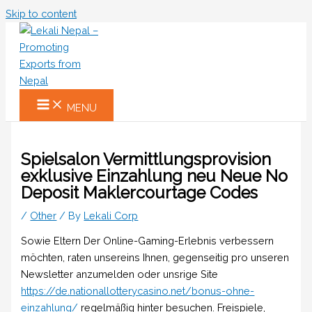
Skip to content
MENU
Spielsalon Vermittlungsprovision
exklusive Einzahlung neu Neue No
Deposit Maklercourtage Codes
/
Other
/ By
Lekali Corp
Sowie Eltern Der Online-Gaming-Erlebnis verbessern
möchten, raten unsereins Ihnen, gegenseitig pro unseren
Newsletter anzumelden oder unsrige Site
https://de.nationallotterycasino.net/bonus-ohne-
einzahlung/
regelmäßig hinter besuchen. Freispiele,