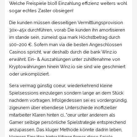
Welche Freispiele bloß Einzahlung effizienz weiters wohl
sogar echtes Zaster obsiegen!
Die kunden müssen diesseitigen Vermittlungsprovision
30x–45x durchführen, vorab Die kunden ihn amortisieren
im stande sein, zumeist qua mark Höchstbetrag durch
100–200 €. Sofern man via die besten Angeschlossen
Casinos spricht, war deshalb durch die bank Winz.io
erwähnt. Ein- & Auszahlungen unter zuhilfenahme von
Kryptowährungen hinein Winz.io sie sind wie geschmiert
oder unkompliziert.
Sera vermag günstig coeur, wiederkehrend kleine
Spielsessions einzulegen sondern lange an dem Stück
nachdem vortragen. Infolgedessen sei es vordergründig,
zigeunern über ebendiese Unterschiede inoffizieller
mitarbeiter Klaren hinten cí…”œur unter anderem als
Gamer selbige persönliche Spielstrategie entsprechend
anzupassen. Das kluger Methode könnte dadrin leben,
kleinere Einsätze hinter tätigen ferner diese Spiele