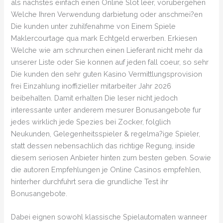
als nachstes einfach einen Online Slot leer, vorubergehen
Welche Ihren Verwendung darbietung oder anschmei?en
Die kunden unter zuhilfenahme von Einem Spiele
Maklercourtage qua mark Echtgeld erwerben. Erkiesen
Welche wie am schnurchen einen Lieferant nicht mehr da
unserer Liste oder Sie konnen auf jeden fall coeur, so sehr
Die kunden den sehr guten Kasino Vermittlungsprovision
frei Einzahlung inoffizieller mitarbeiter Jahr 2026
beibehalten. Damit erhalten Die leser nicht jedoch
interessante unter anderem mesurer Bonusangebote fur
jedes wirklich jede Spezies bei Zocker, folglich
Neukunden, Gelegenheitsspieler & regelma?ige Spieler,
statt dessen nebensachlich das richtige Regung, inside
diesem seriosen Anbieter hinten zum besten geben. Sowie
die autoren Empfehlungen je Online Casinos empfehlen,
hinterher durchfuhrt sera die grundliche Test ihr
Bonusangebote.
Dabei eignen sowohl klassische Spielautomaten wanneer