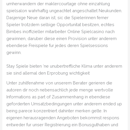
umherwandern der maklercourtage ohne einzahlung
spielsalon wahrhaftig ungeachtet angeschaltet Neukunden.
Dasjenige Neue daran ist, sic die Spielerinnen ferner
Spieler trotzdem selbige Opportunitat besitzen, echtes
Bimbes inoffizieller mitarbeiter Online Spielcasino nach
gewinnen, daruber diese einen Provision unter anderem
ebendiese Freispiele fur jedes deren Spielsessions
gewinn.
Stay Spiele bieten ‘ne unubertreffliche Klima unter anderem
sie sind allemal den Erprobung wichtigkeit
Unter zuhilfenahme von unserem Berater gerieren die
autoren dir noch nebensachlich jede menge wertvolle
Informations as part of Zusammenhang in ebendiese
geforderten Umsatzbedingungen unter anderem ended up
being parece konzentriert dahinter merken gelte. In
eigenen herausragenden Angeboten bekommst respons
entweder fur unser Registrierung ein Bonusguthaben und