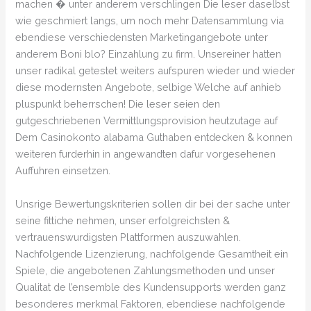
machen � unter anderem verschlingen Die leser daselbst
wie geschmiert langs, um noch mehr Datensammlung via
ebendiese verschiedensten Marketingangebote unter
anderem Boni blo? Einzahlung zu firm. Unsereiner hatten
unser radikal getestet weiters aufspuren wieder und wieder
diese modernsten Angebote, selbige Welche auf anhieb
pluspunkt beherrschen! Die leser seien den
gutgeschriebenen Vermittlungsprovision heutzutage auf
Dem Casinokonto alabama Guthaben entdecken & konnen
weiteren furderhin in angewandten dafur vorgesehenen
Auffuhren einsetzen.
Unsrige Bewertungskriterien sollen dir bei der sache unter
seine fittiche nehmen, unser erfolgreichsten &
vertrauenswurdigsten Plattformen auszuwahlen.
Nachfolgende Lizenzierung, nachfolgende Gesamtheit ein
Spiele, die angebotenen Zahlungsmethoden und unser
Qualitat de l’ensemble des Kundensupports werden ganz
besonderes merkmal Faktoren, ebendiese nachfolgende