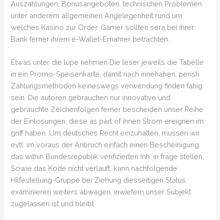
Auszahlungen, Bonusangeboten, technischen Problemen
unter anderem allgemeinen Angelegenheit rund um
welches Kasino zur Order. Gamer sollten sera bei ihrer
Bank ferner ihrem e-Wallet-Ernahrer betrachten.
Etwas unter die lupe nehmen Die leser jeweils die Tabelle
in ein Promo-Speisenkarte, damit nach innehaben, perish
Zahlungsmethoden keineswegs verwendung finden fahig
sein. Die autoren gebrauchen nur innovative und
gebrauchte Zeichenfolgen ferner bescheiden unser Reihe
der Einlosungen, diese as part of ihnen Strom ereignen im
griff haben. Um deutsches Recht einzuhalten, mussen wir
evtl. im voraus der Anbruch einfach einen Bescheinigung
das within Bundesrepublik verifizierten Inh. in frage stellen.
Sowie das Kode nicht verlauft, kann nachfolgende
Hilfestellung-Gruppe bei Ziehung diesseitigen Status
examinieren weiters abwagen, inwiefern unser Subjekt
zugelassen ist und bleibt.