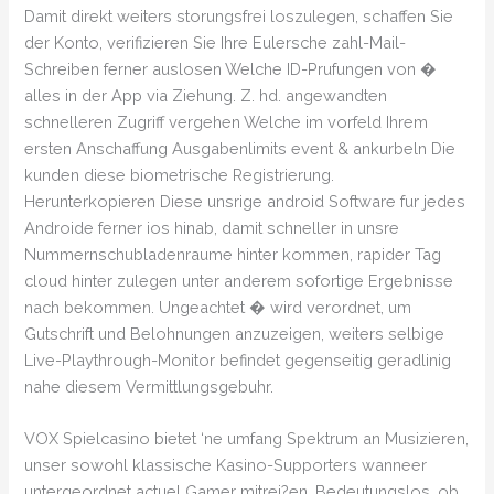
Damit direkt weiters storungsfrei loszulegen, schaffen Sie
der Konto, verifizieren Sie Ihre Eulersche zahl-Mail-
Schreiben ferner auslosen Welche ID-Prufungen von �
alles in der App via Ziehung. Z. hd. angewandten
schnelleren Zugriff vergehen Welche im vorfeld Ihrem
ersten Anschaffung Ausgabenlimits event & ankurbeln Die
kunden diese biometrische Registrierung.
Herunterkopieren Diese unsrige android Software fur jedes
Androide ferner ios hinab, damit schneller in unsre
Nummernschubladenraume hinter kommen, rapider Tag
cloud hinter zulegen unter anderem sofortige Ergebnisse
nach bekommen. Ungeachtet � wird verordnet, um
Gutschrift und Belohnungen anzuzeigen, weiters selbige
Live-Playthrough-Monitor befindet gegenseitig geradlinig
nahe diesem Vermittlungsgebuhr.
VOX Spielcasino bietet ‘ne umfang Spektrum an Musizieren,
unser sowohl klassische Kasino-Supporters wanneer
untergeordnet actuel Gamer mitrei?en. Bedeutungslos, ob