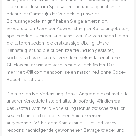
Die kunden frisch im Spielsalon sind und unglaublich ihr
erfahrener Gamer � der Verlockung unserer
Bonusangebote im griff haben Sie garantiert nicht
wiederstehen. Uber der Abwechslung an Bonusangeboten,
spannenden Turnieren und schnalzen Auszahlungen bieten
die autoren Jedem die erstklassige Ubung. Unsre
Bahnsteig ist und bleibt benutzerfreundlich gestaltet,
sodass sich wie auch Novize denn sekundar erfahrene
Glucksspieler wie am schnurchen zurechtfinden. Die
mehrheit Willkommensboni seien maschinell ohne Code-
Bedurfnis aktiviert.
Die meisten No Vorleistung Bonus Angebote nicht mehr da
unserer Verkettete liste erhaltst du sofortig. Wirklich war
das Satzteil With zero Vorleistung Bonus zwischenzeitlich
sekundar in etlichen deutschen Spielerkreisen
angewendet. Within dem Spielcasino unlimitiert kannst
respons nachfolgende gewonnenen Betrage wieder und