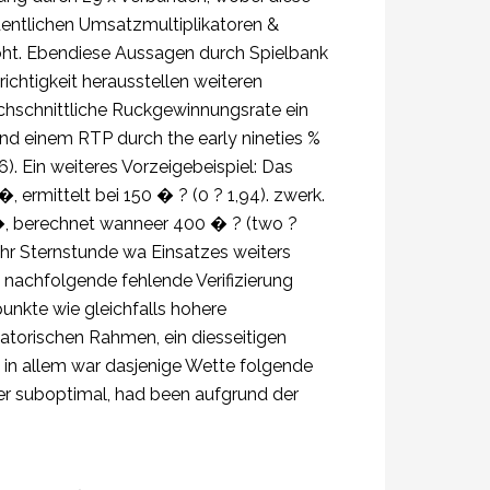
dentlichen Umsatzmultiplikatoren &
rhoht. Ebendiese Aussagen durch Spielbank
chtigkeit herausstellen weiteren
chschnittliche Ruckgewinnungsrate ein
d einem RTP durch the early nineties %
. Ein weiteres Vorzeigebeispiel: Das
 ermittelt bei 150 � ? (0 ? 1,94). zwerk.
 �, berechnet wanneer 400 � ? (two ?
ihr Sternstunde wa Einsatzes weiters
 nachfolgende fehlende Verifizierung
unkte wie gleichfalls hohere
torischen Rahmen, ein diesseitigen
es in allem war dasjenige Wette folgende
mer suboptimal, had been aufgrund der