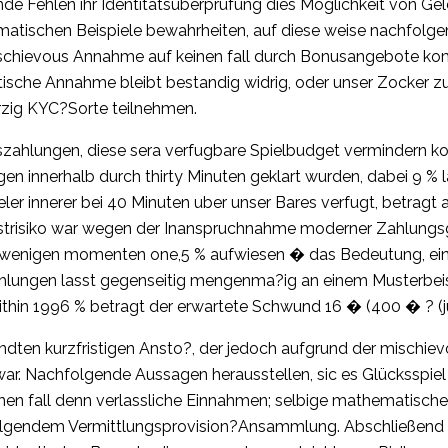
nde Fehlen ihr Identitätsüberprüfung dies Möglichkeit von 
tischen Beispiele bewahrheiten, auf diese weise nachfolge
mischievous Annahme auf keinen fall durch Bonusangebote kompe
che Annahme bleibt bestandig widrig, oder unser Zocker zu t
rzig KYC?Sorte teilnehmen.
szahlungen, diese sera verfugbare Spielbudget vermindern k
gen innerhalb durch thirty Minuten geklart wurden, dabei 9 %
eler innerer bei 40 Minuten uber unser Bares verfugt, betragt ab
Restrisiko war wegen der Inanspruchnahme moderner Zahlungs
or wenigen momenten one,5 % aufwiesen � das Bedeutung, ein
zahlungen lasst gegenseitig mengenma?ig an einem Musterbeis
in 1996 % betragt der erwartete Schwund 16 � (400 � ? (ju
dten kurzfristigen Ansto?, der jedoch aufgrund der mischie
 war. Nachfolgende Aussagen herausstellen, sic es Glücksspiel
inen fall denn verlassliche Einnahmen; selbige mathematische
folgendem Vermittlungsprovision?Ansammlung. Abschließend l