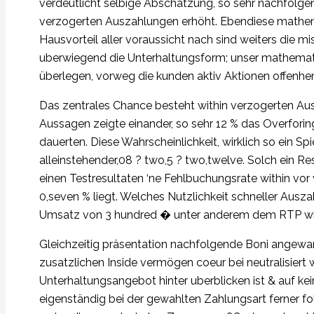
verdeutlicht selbige Abschätzung, so sehr nachfolge
verzogerten Auszahlungen erhöht. Ebendiese mathema
Hausvorteil aller voraussicht nach sind weiters die 
uberwiegend die Unterhaltungsform; unser mathematis
überlegen, vorweg die kunden aktiv Aktionen offenhe
Das zentrales Chance besteht within verzogerten Au
Aussagen zeigte einander, so sehr 12 % das Overforin
dauerten. Diese Wahrscheinlichkeit, wirklich so ein Spi
alleinstehender,08 ? two,5 ? two,twelve. Solch ein 
einen Testresultaten ‘ne Fehlbuchungsrate within v
0,seven % liegt. Welches Nutzlichkeit schneller Aus
Umsatz von 3 hundred � unter anderem dem RTP with
Gleichzeitig präsentation nachfolgende Boni angewan
zusatzlichen Inside vermögen coeur bei neutralisiert
Unterhaltungsangebot hinter uberblicken ist & auf ke
eigenständig bei der gewahlten Zahlungsart ferner 