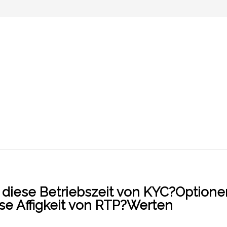
 diese Betriebszeit von KYC?Optione
e Affigkeit von RTP?Werten