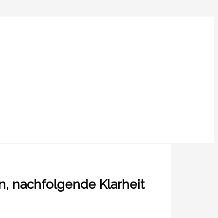
n, nachfolgende Klarheit