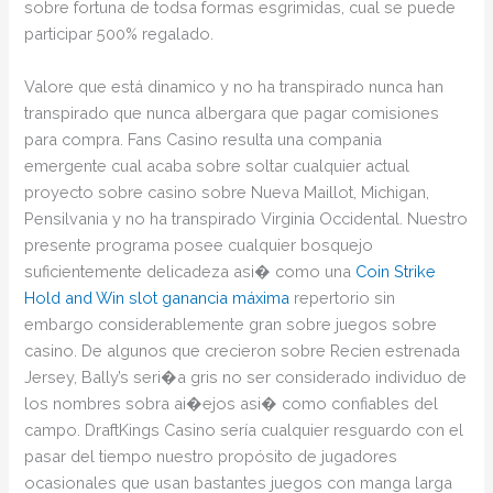
sobre fortuna de todsa formas esgrimidas, cual se puede
participar 500% regalado.
Valore que está dinamico y no ha transpirado nunca han
transpirado que nunca albergara que pagar comisiones
para compra. Fans Casino resulta una compania
emergente cual acaba sobre soltar cualquier actual
proyecto sobre casino sobre Nueva Maillot, Michigan,
Pensilvania y no ha transpirado Virginia Occidental. Nuestro
presente programa posee cualquier bosquejo
suficientemente delicadeza asi� como una
Coin Strike
Hold and Win slot ganancia máxima
repertorio sin
embargo considerablemente gran sobre juegos sobre
casino. De algunos que crecieron sobre Recien estrenada
Jersey, Bally’s seri�a gris no ser considerado individuo de
los nombres sobra ai�ejos asi� como confiables del
campo. DraftKings Casino serí­a cualquier resguardo con el
pasar del tiempo nuestro propósito de jugadores
ocasionales que usan bastantes juegos con manga larga