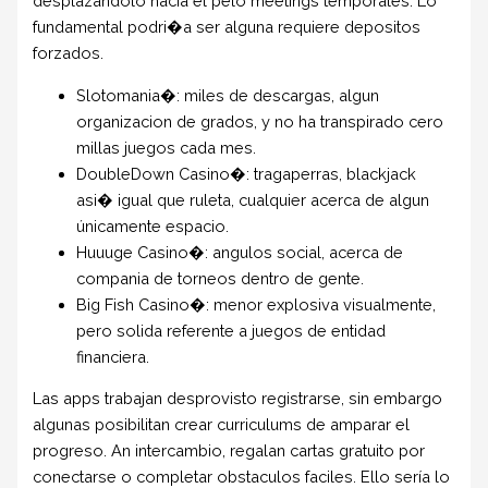
desplazándolo hacia el pelo meetings temporales. Lo
fundamental podri�a ser alguna requiere depositos
forzados.
Slotomania�: miles de descargas, algun
organizacion de grados, y no ha transpirado cero
millas juegos cada mes.
DoubleDown Casino�: tragaperras, blackjack
asi� igual que ruleta, cualquier acerca de algun
únicamente espacio.
Huuuge Casino�: angulos social, acerca de
compania de torneos dentro de gente.
Big Fish Casino�: menor explosiva visualmente,
pero solida referente a juegos de entidad
financiera.
Las apps trabajan desprovisto registrarse, sin embargo
algunas posibilitan crear curriculums de amparar el
progreso. An intercambio, regalan cartas gratuito por
conectarse o completar obstaculos faciles. Ello serí­a lo