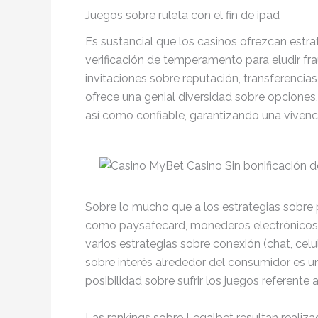
Juegos sobre ruleta con el fin de ipad
Es sustancial que los casinos ofrezcan estra
verificación de temperamento para eludir f
invitaciones sobre reputación, transferencia
ofrece una genial diversidad sobre opciones, 
así­ como confiable, garantizando una vivenc
Sobre lo mucho que a los estrategias sobre p
como paysafecard, monederos electrónicos, t
varios estrategias sobre conexión (chat, celu
sobre interés alrededor del consumidor es u
posibilidad sobre sufrir los juegos referent
Las rankings sobre Legalbet resultan realiz