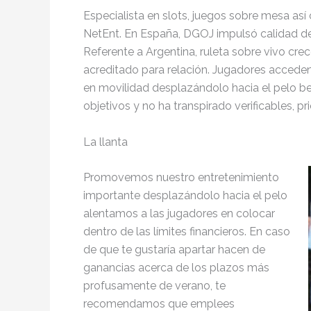
Especialista en slots, juegos sobre mesa así
NetEnt. En España, DGOJ impulsó calidad de
Referente a Argentina, ruleta sobre vivo cre
acreditado para relación. Jugadores acceden
en movilidad desplazándolo hacia el pelo ben
objetivos y no ha transpirado verificables, 
La llanta
Promovemos nuestro entretenimiento
importante desplazándolo hacia el pelo
alentamos a las jugadores en colocar
dentro de las límites financieros. En caso
de que te gustaría apartar hacen de
ganancias acerca de los plazos más
profusamente de verano, te
recomendamos que emplees