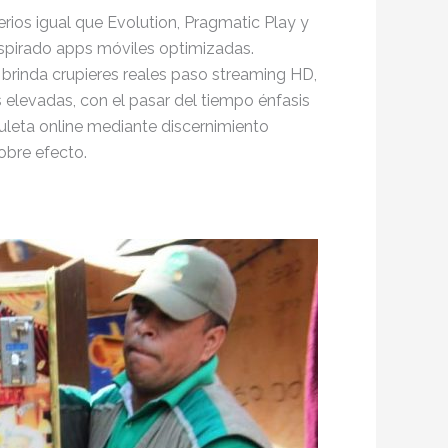
erios igual que Evolution, Pragmatic Play y
spirado apps móviles optimizadas.
 brinda crupieres reales paso streaming HD,
elevadas, con el pasar del tiempo énfasis
ruleta online mediante discernimiento
obre efecto.