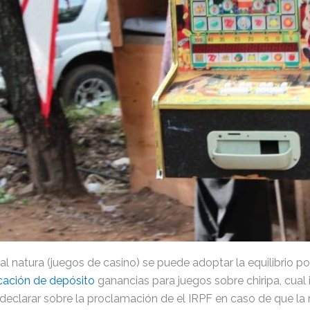
l natura (juegos de casino) se puede adoptar la equilibrio p
cación de depósito
ganancias para juegos sobre chiripa, cual 
eclarar sobre la proclamación de el IRPF en caso de que la