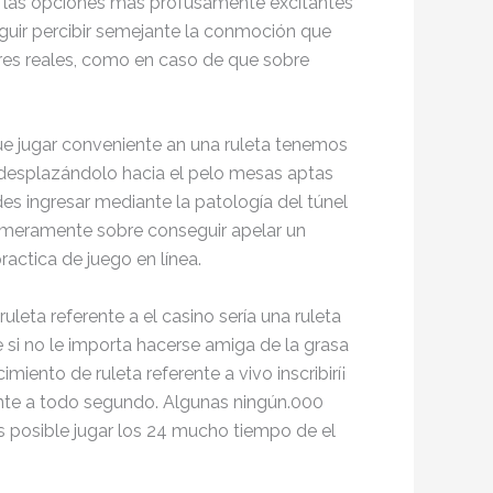
re las opciones más profusamente excitantes
seguir percibir semejante la conmoción que
eres reales, como en caso de que sobre
ue jugar conveniente an una ruleta tenemos
esplazándolo hacia el pelo mesas aptas
es ingresar mediante la patologí­a del túnel
primeramente sobre conseguir apelar un
ractica de juego en línea.
leta referente a el casino serí­a una ruleta
e si no le importa hacerse amiga de la grasa
iento de ruleta referente a vivo inscribirí¡
ente a todo segundo. Algunas ningún.000
es posible jugar los 24 mucho tiempo de el