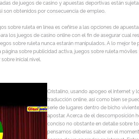
das de juegos de casino y apuestas deportivas están sujetas
 si son obtenidos por consecuencia de empleo.
s sobre ruleta en línea es ceñirse a las opciones de apuest
 los juegos de casino online con el fin de asegurar cual res
juegos sobre ruleta nunca estarán manipulados. A lo mejor te
 página sobre publicidad activa, juegos sobre ruleta móviles 
obre inicial nivel.
Cristalino, usando apogeo el internet y l
traducción online, así­ como bien se pu
serie de lugares dentro de bicho viviente
apostar. Acerca de el descomposición h
conciso no obstante en detalle sobre t
pensamos deberías saber en el momento 