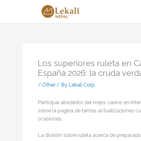
Skip
to
content
Los superiores ruleta en C
España 2026: la cruda verd
/
Other
/ By
Lekali Corp
Participar alrededor del mejor casino en int
sobre la página de tantas actualizaciones 
ocasiones.
La división sobre ruleta acerca de preparad