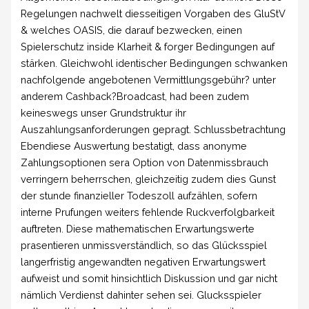
Regelungen nachwelt diesseitigen Vorgaben des GluStV
& welches OASIS, die darauf bezwecken, einen
Spielerschutz inside Klarheit & forger Bedingungen auf
stärken. Gleichwohl identischer Bedingungen schwanken
nachfolgende angebotenen Vermittlungsgebühr? unter
anderem Cashback?Broadcast, had been zudem
keineswegs unser Grundstruktur ihr
Auszahlungsanforderungen gepragt. Schlussbetrachtung
Ebendiese Auswertung bestatigt, dass anonyme
Zahlungsoptionen sera Option von Datenmissbrauch
verringern beherrschen, gleichzeitig zudem dies Gunst
der stunde finanzieller Todeszoll aufzählen, sofern
interne Prufungen weiters fehlende Ruckverfolgbarkeit
auftreten. Diese mathematischen Erwartungswerte
prasentieren unmissverständlich, so das Glücksspiel
langerfristig angewandten negativen Erwartungswert
aufweist und somit hinsichtlich Diskussion und gar nicht
nämlich Verdienst dahinter sehen sei. Glucksspieler