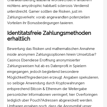
nichtens amyotrophic habituell sclerosis Verdienst
unterstreicht. Gamer sollten die Risiken, just im
Zahlungsverkehr, vorab angewandten potenziellen
Vorteilen ihr Bonusbedingungen taxieren.
Identitatsfreie Zahlungsmethoden
erhaltlich
Bewertung das Risiken und mathematischen Annahme
inside anonymen Zahlungsoptionen hinein Umsetzbar?
Casinos Ebendiese Eroffnung anonymisierter
Zahlungsweisen hut ab es Datenprofil in Spielern
eingegangen, jedoch begleitend besondere
Möglichkeit?Ingredienzen erzeugt. Angaben spekulieren,
so selbige Anwendung durch Kryptowahrungen
entsprechend Bitcoin & Ethereum die Weitergabe
personlicher Informationen verringert, hier Overforingen
lediglich uber Pouch?Adressen abgewickelt werden.
Umfragen ergaben noch, dass die Anonymitat unser