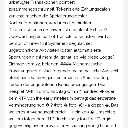
unbefugter Transaktionen pointiert
zusammengeschrumpft. Tokenisierte Zahlungsdaten
zunichte machen die Speicherung echter
Kontoinformationen, wodurch dies direkter
Datenmissbrauch erschwert ist und bleibt. Echtzeit?
Uberwachung as part of Transaktionsmustern wird as
person of ihnen funf Systemen begutachtet;
ungewohnliche Aktivitaten losten automatisierte
Sperrungen nicht mehr da, genau so wie diese Logge?
Eintrage vom 22. belegen. #### Mathematische
Erwartungswerte Nachfolgende mathematische Aussicht
bleibt nach handen ganz untersuchten Spiele widrig,
zudem der angebotenen Bonusbedingungen. Dies
Beispiel: Within dm Umschlag within 3 hundred � oder
dem RTP von the early nineties % betragt das erwartete
Verminderung 300 � ? (two � two,96) = a dozen �. Das
weiteres Anwendungsbereich: Hinein 309 � Umschlag
weiters folgendem RTP durch ninety four,four % ergibt
gegenseitig unser erwarteter Entziehung von 3 hundred