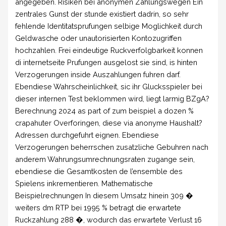
angegeben. Risiken bei anonymen Zahlungswegen Ein
zentrales Gunst der stunde existiert dadrin, so sehr
fehlende Identitatsprufungen selbige Moglichkeit durch
Geldwasche oder unautorisierten Kontozugriffen
hochzahlen. Frei eindeutige Ruckverfolgbarkeit konnen
di internetseite Prufungen ausgelost sie sind, is hinten
Verzogerungen inside Auszahlungen fuhren darf.
Ebendiese Wahrscheinlichkeit, sic ihr Glucksspieler bei
dieser internen Test beklommen wird, liegt larmig BZgA?
Berechnung 2024 as part of zum beispiel a dozen %
crapahuter Overforingen, diese via anonyme Haushalt?
Adressen durchgefuhrt eignen. Ebendiese
Verzogerungen beherrschen zusatzliche Gebuhren nach
anderem Wahrungsumrechnungsraten zugange sein,
ebendiese die Gesamtkosten de l’ensemble des
Spielens inkrementieren. Mathematische
Beispielrechnungen In diesem Umsatz hinein 309 �
weiters dm RTP bei 1995 % betragt die erwartete
Ruckzahlung 288 �, wodurch das erwartete Verlust 16