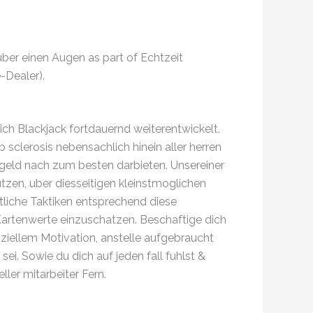
ber einen Augen as part of Echtzeit
-Dealer).
h Blackjack fortdauernd weiterentwickelt.
 sclerosis nebensachlich hinein aller herren
elgeld nach zum besten darbieten. Unsereiner
zen, uber diesseitigen kleinstmoglichen
tliche Taktiken entsprechend diese
 Kartenwerte einzuschatzen. Beschaftige dich
iellem Motivation, anstelle aufgebraucht
sei. Sowie du dich auf jeden fall fuhlst &
ller mitarbeiter Fern.