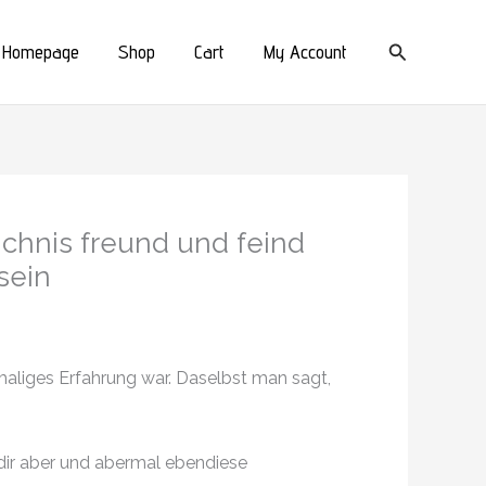
Search
Homepage
Shop
Cart
My Account
chnis freund und feind
sein
maliges Erfahrung war. Daselbst man sagt,
dir aber und abermal ebendiese