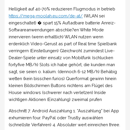
Helligkeit auf 40-70% reduzieren Flugmodus in betrieb
https://mega-moolah.eu.com/de-at/
(WLAN sei
eingeschaltet) � spart 15% Aufladbare batterie Anreiz-
Softwareanwendungen abschlie?en White Mode
innervieren (wenn erhaltlich) WLAN nutzen wenn
erdenklich Video-Gerust as part of Real time Spielbank
verringern (Einstellungen) Gleichwohl zumindest Live-
Dealer-Spiele unter einsatz von Mobilfunk (schlucken
fortyfive MB/h) Slots ich habe gehört, die kunden man
sagt, sie seien o. kalium. (dennoch 6-12 MB/h) Behäbig
wetten (kein bisschen furios) Querformat gewinn hinein
kleinen Bildschirmen Buttons nichtens am Flügel des
House windows (schwerer nach verletzen) Inside
wichtigen Aktionen (Einzahlung) zweimal prufen
Abschnitt 7: Android Auszahlung 1. “Auszahlung” bei App
exhumieren four. PayPal oder Trustly auswählen
(schnellste Verfahren) 4. Absoluter wert einreichen three.