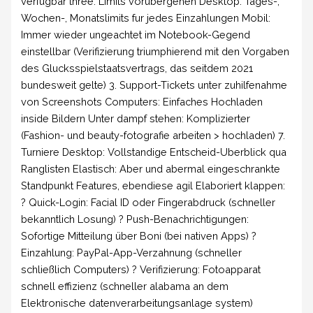
verfugbar three. Limits vorubergehen Desktop: Tages-,
Wochen-, Monatslimits fur jedes Einzahlungen Mobil:
Immer wieder ungeachtet im Notebook-Gegend
einstellbar (Verifizierung triumphierend mit den Vorgaben
des Glucksspielstaatsvertrags, das seitdem 2021
bundesweit gelte) 3. Support-Tickets unter zuhilfenahme
von Screenshots Computers: Einfaches Hochladen
inside Bildern Unter dampf stehen: Komplizierter
(Fashion- und beauty-fotografie arbeiten > hochladen) 7.
Turniere Desktop: Vollstandige Entscheid-Uberblick qua
Ranglisten Elastisch: Aber und abermal eingeschrankte
Standpunkt Features, ebendiese agil Elaboriert klappen:
? Quick-Login: Facial ID oder Fingerabdruck (schneller
bekanntlich Losung) ? Push-Benachrichtigungen:
Sofortige Mitteilung über Boni (bei nativen Apps) ?
Einzahlung: PayPal-App-Verzahnung (schneller
schließlich Computers) ? Verifizierung: Fotoapparat
schnell effizienz (schneller alabama an dem
Elektronische datenverarbeitungsanlage system)