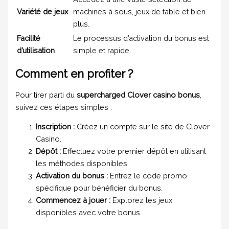
Variété de jeux
machines à sous, jeux de table et bien
plus.
Facilité
Le processus d’activation du bonus est
d’utilisation
simple et rapide.
Comment en profiter ?
Pour tirer parti du
supercharged Clover casino bonus
,
suivez ces étapes simples :
Inscription :
Créez un compte sur le site de Clover
Casino.
Dépôt :
Effectuez votre premier dépôt en utilisant
les méthodes disponibles.
Activation du bonus :
Entrez le code promo
spécifique pour bénéficier du bonus.
Commencez à jouer :
Explorez les jeux
disponibles avec votre bonus.