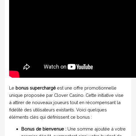
Le
bonus superchargé
est une offre promotionnelle
unique proposée par Clover Casino. Cette initiative vise
à attirer de nouveaux joueurs tout en récompensant la
fidélité des utilisateurs existants. Voici quelques
éléments clés qui définissent ce bonus :
Bonus de bienvenue :
Une somme ajoutée à votre