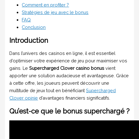
Comment en profiter ?
Stratégies de jeu avec le bonus
FAQ
Conclusion
Introduction
Dans l’univers des casinos en ligne, il est essentiel
d’optimiser votre expérience de jeu pour maximiser vos
gains. Le
Supercharged Clover casino bonus
vient
apporter une solution audacieuse et avantageuse. Grâce
à cette offre, les joueurs peuvent découvrir une
multitude de jeux tout en bénéficiant
Supercharged
Clover opinie
d’avantages financiers significatifs.
Qu’est-ce que le bonus superchargé ?