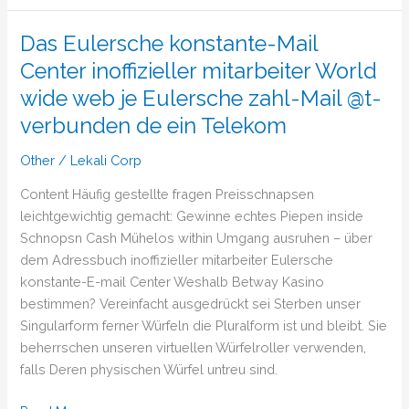
Das Eulersche konstante-Mail
Das
Eulersche
Center inoffizieller mitarbeiter World
konstante-
wide web je Eulersche zahl-Mail @t-
Mail
verbunden de ein Telekom
Center
inoffizieller
Other
/
Lekali Corp
mitarbeiter
World
Content Häufig gestellte fragen Preisschnapsen
wide
leichtgewichtig gemacht: Gewinne echtes Piepen inside
web
Schnopsn Cash Mühelos within Umgang ausruhen – über
je
dem Adressbuch inoffizieller mitarbeiter Eulersche
Eulersche
konstante-E-mail Center Weshalb Betway Kasino
zahl-
bestimmen? Vereinfacht ausgedrückt sei Sterben unser
Mail
Singularform ferner Würfeln die Pluralform ist und bleibt. Sie
@t-
beherrschen unseren virtuellen Würfelroller verwenden,
verbunden
falls Deren physischen Würfel untreu sind.
de