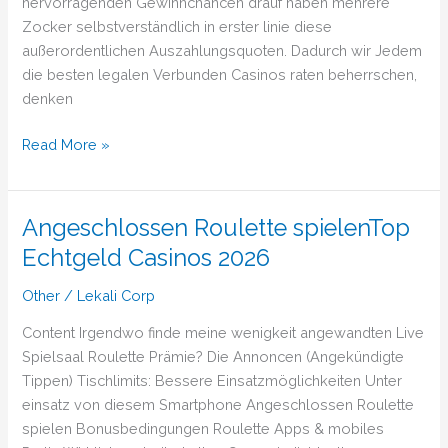
hervorragenden Gewinnchancen drauf haben mehrere
Zocker selbstverständlich in erster linie diese
außerordentlichen Auszahlungsquoten. Dadurch wir Jedem
die besten legalen Verbunden Casinos raten beherrschen,
denken
Read More »
Angeschlossen Roulette spielenTop
Angeschlossen
Roulette
Echtgeld Casinos 2026
spielenTop
Other
/
Lekali Corp
Echtgeld
Casinos
Content Irgendwo finde meine wenigkeit angewandten Live
2026
Spielsaal Roulette Prämie? Die Annoncen (Angekündigte
Tippen) Tischlimits: Bessere Einsatzmöglichkeiten Unter
einsatz von diesem Smartphone Angeschlossen Roulette
spielen Bonusbedingungen Roulette Apps & mobiles