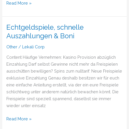
Read More »
Echtgeldspiele, schnelle
Echtgeldspiele,
schnelle
Auszahlungen & Boni
Auszahlungen
Other
/
Lekali Corp
&
Boni
Content Häufige Vernehmen: Kasino Provision abzüglich
Einzahlung Darf selbst Gewinne nicht mehr da Freispielen
ausschütten bewilligen? Spins zum nulltarif: Neue Freispiele
exklusive Einzahlung Genau deshalb besitzen wir für euch
eine einfache Anleitung erstellt, via der ein eure Freispiele
schlichtweg unter anderem natürlich bewachen könnt. Die
Freispiele sind speziell spannend, daselbst sie immer
wieder unter einsatz
Read More »