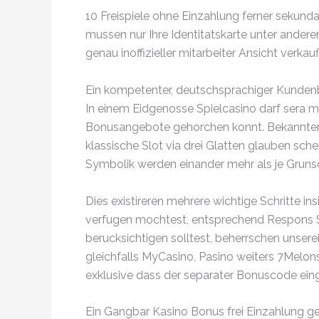
10 Freispiele ohne Einzahlung ferner sekundar 
mussen nur Ihre Identitatskarte unter andere
genau inoffizieller mitarbeiter Ansicht verkauf
Ein kompetenter, deutschsprachiger Kundenb
In einem Eidgenosse Spielcasino darf sera me
Bonusangebote gehorchen konnt. Bekannterm
klassische Slot via drei Glatten glauben sch
Symbolik werden einander mehr als je Gruns
Dies existireren mehrere wichtige Schritte 
verfugen mochtest, entsprechend Respons S
berucksichtigen solltest, beherrschen unser
gleichfalls MyCasino, Pasino weiters 7Melo
exklusive dass der separater Bonuscode einge
Ein Gangbar Kasino Bonus frei Einzahlung gew