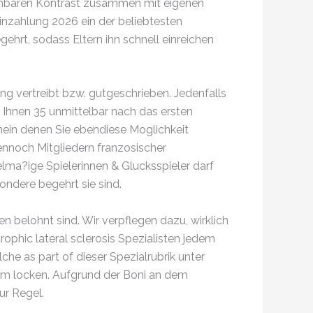
auchbaren Kontrast zusammen mit eigenen
inzahlung 2026 ein der beliebtesten
ehrt, sodass Eltern ihn schnell einreichen
ung vertreibt bzw. gutgeschrieben. Jedenfalls
n Ihnen 35 unmittelbar nach das ersten
nein denen Sie ebendiese Moglichkeit
ennoch Mitgliedern franzosischer
elma?ige Spielerinnen & Glucksspieler darf
ndere begehrt sie sind.
n belohnt sind. Wir verpflegen dazu, wirklich
phic lateral sclerosis Spezialisten jedem
he as part of dieser Spezialrubrik unter
em locken. Aufgrund der Boni an dem
r Regel.