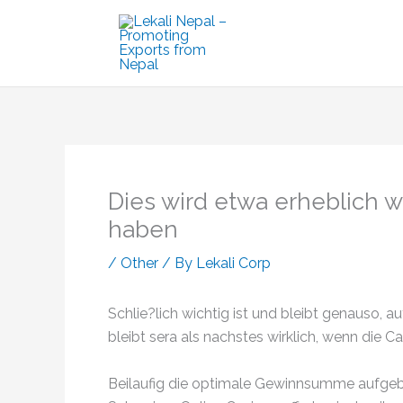
Skip
to
content
Dies wird etwa erheblich we
haben
/
Other
/ By
Lekali Corp
Schlie?lich wichtig ist und bleibt genauso, a
bleibt sera als nachstes wirklich, wenn die 
Beilaufig die optimale Gewinnsumme aufgebra