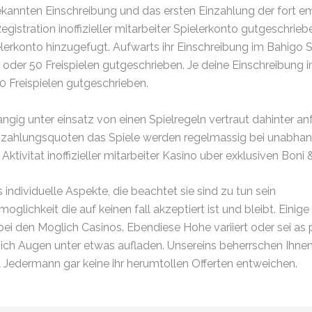
kannten Einschreibung und das ersten Einzahlung der fort em
egistration inoffizieller mitarbeiter Spielerkonto gutgeschri
rkonto hinzugefugt. Aufwarts ihr Einschreibung im Bahigo Sp
oder 50 Freispielen gutgeschrieben. Je deine Einschreibung i
0 Freispielen gutgeschrieben.
angig unter einsatz von einen Spielregeln vertraut dahinter an
zahlungsquoten das Spiele werden regelmassig bei unabhangig
vitat inoffizieller mitarbeiter Kasino uber exklusiven Boni &
individuelle Aspekte, die beachtet sie sind zu tun sein
glichkeit die auf keinen fall akzeptiert ist und bleibt. Einige
bei den Moglich Casinos. Ebendiese Hohe variiert oder sei as
t sich Augen unter etwas aufladen. Unsereins beherrschen Ihn
 Jedermann gar keine ihr herumtollen Offerten entweichen.