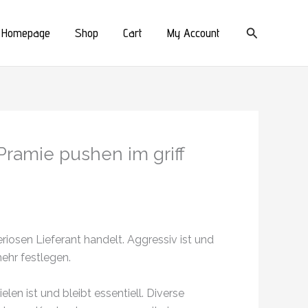
Search
Homepage
Shop
Cart
My Account
 Pramie pushen im griff
riosen Lieferant handelt. Aggressiv ist und
ehr festlegen.
n ist und bleibt essentiell. Diverse