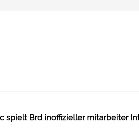
ielt Brd inoffizieller mitarbeiter In