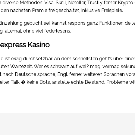
 diverse Methoden: Visa, Skrill, Neteller, Trustly ferner Kryp
n nachsten Pramie freigeschaltet, inklusive Freispiele.
r Einzahlung gebucht sei, kannst respons ganz Funktionen de
g, allemal, ohne viel federlesens.
-express Kasino
land ist ewig durchsetzbar. An dem schnellsten geht’s uber ein
nuten Wartezeit. Wer es schwarz auf wei? mag, vermag sekun
t nach Deutsche sprache, Engl. ferner weiteren Sprachen vorste
iter Talk � keine Bots, anstelle echte Beistand. Probleme wit