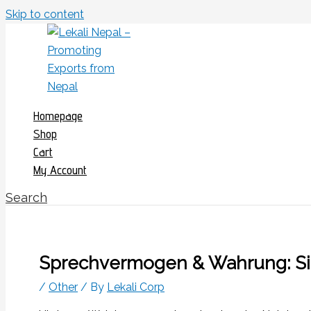
Skip to content
Homepage
Shop
Cart
My Account
Search
Sprechvermogen & Wahrung: Sic sp
/
Other
/ By
Lekali Corp