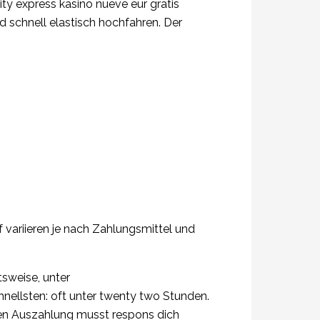
ity express kasino nueve eur gratis
 schnell elastisch hochfahren. Der
 variieren je nach Zahlungsmittel und
sweise, unter
hnellsten: oft unter twenty two Stunden.
en Auszahlung musst respons dich