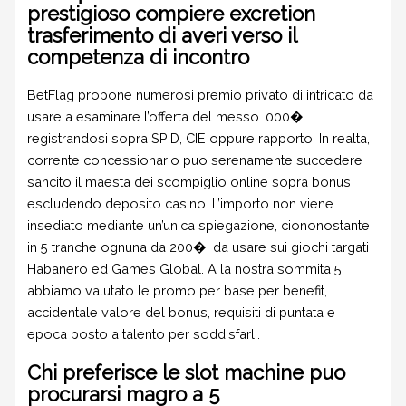
prestigioso compiere excretion
trasferimento di averi verso il
competenza di incontro
BetFlag propone numerosi premio privato di intricato da
usare a esaminare l’offerta del messo. 000�
registrandosi sopra SPID, CIE oppure rapporto. In realta,
corrente concessionario puo serenamente succedere
sancito il maesta dei scompiglio online sopra bonus
escludendo deposito casino. L’importo non viene
insediato mediante un’unica spiegazione, ciononostante
in 5 tranche ognuna da 200�, da usare sui giochi targati
Habanero ed Games Global. A la nostra sommita 5,
abbiamo valutato le promo per base per benefit,
accidentale valore del bonus, requisiti di puntata e
epoca posto a talento per soddisfarli.
Chi preferisce le slot machine puo
procurarsi magro a 5